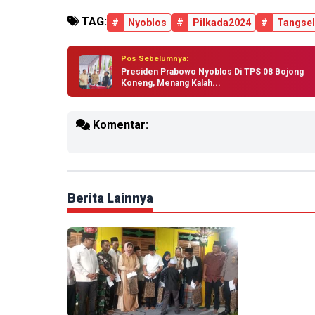
TAG:
#
Nyoblos
#
Pilkada2024
#
Tangsel
Pos Sebelumnya:
Presiden Prabowo Nyoblos Di TPS 08 Bojong
Koneng, Menang Kalah...
Komentar:
Berita Lainnya