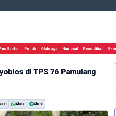
Pos Banten
Politik
Olahraga
Nasional
Pendidikan
Eko
 Nyoblos di TPS 76 Pamulang
weet
Share
Share