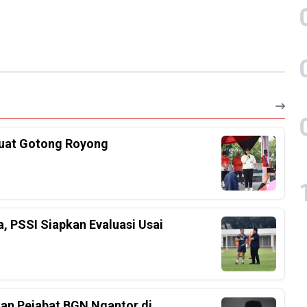
kuat Gotong Royong
a, PSSI Siapkan Evaluasi Usai
an Pejabat BGN Ngantor di