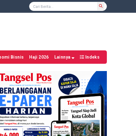
nomi Bisnis
Haji 2026
Lainnya
Indeks