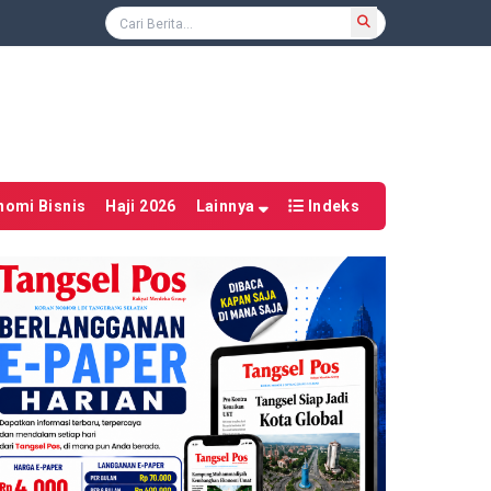
nomi Bisnis
Haji 2026
Lainnya
Indeks