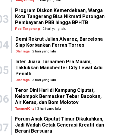
TangselCity
| 3 hari yang lalu
Program Diskon Kemerdekaan, Warga
03
Kota Tangerang Bisa Nikmati Potongan
Pembayaran PBB hingga BPHTB
Pos Tangerang
| 2 hari yang lalu
Demi Rekrut Julian Alvarez, Barcelona
04
Siap Korbankan Ferran Torres
Olahraga
| 2 hari yang lalu
Inter Juara Turnamen Pra Musim,
05
Taklukkan Manchester City Lewat Adu
Penalti
Olahraga
| 3 hari yang lalu
Teror Dini Hari di Kampung Ciputat,
06
Kelompok Bermasker Tebar Bacokan,
Air Keras, dan Bom Molotov
TangselCity
| 3 hari yang lalu
Forum Anak Ciputat Timur Dikukuhkan,
07
Jadi Wadah Cetak Generasi Kreatif dan
Berani Bersuara