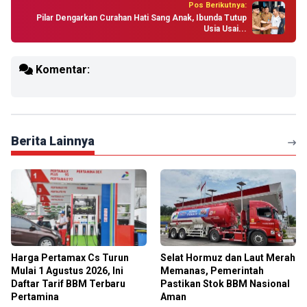
Pos Berikutnya:
Pilar Dengarkan Curahan Hati Sang Anak, Ibunda Tutup
Usia Usai...
Komentar:
Berita Lainnya
Harga Pertamax Cs Turun
Selat Hormuz dan Laut Merah
Mulai 1 Agustus 2026, Ini
Memanas, Pemerintah
Daftar Tarif BBM Terbaru
Pastikan Stok BBM Nasional
Pertamina
Aman