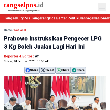
TangselCity
Pos Tangerang
Pos Banten
Politik
Olahraga
Nasional
P
Home
/
Nasional
Prabowo Instruksikan Pengecer LPG
3 Kg Boleh Jualan Lagi Hari Ini
Reporter & Editor :
AY
Selasa, 04 Februari 2025 | 13:58 WIB
Share
Tweet
Share
Share