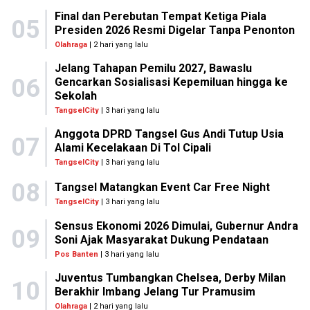
Final dan Perebutan Tempat Ketiga Piala
05
Presiden 2026 Resmi Digelar Tanpa Penonton
Olahraga
| 2 hari yang lalu
Jelang Tahapan Pemilu 2027, Bawaslu
06
Gencarkan Sosialisasi Kepemiluan hingga ke
Sekolah
TangselCity
| 3 hari yang lalu
Anggota DPRD Tangsel Gus Andi Tutup Usia
07
Alami Kecelakaan Di Tol Cipali
TangselCity
| 3 hari yang lalu
08
Tangsel Matangkan Event Car Free Night
TangselCity
| 3 hari yang lalu
Sensus Ekonomi 2026 Dimulai, Gubernur Andra
09
Soni Ajak Masyarakat Dukung Pendataan
Pos Banten
| 3 hari yang lalu
Juventus Tumbangkan Chelsea, Derby Milan
10
Berakhir Imbang Jelang Tur Pramusim
Olahraga
| 2 hari yang lalu