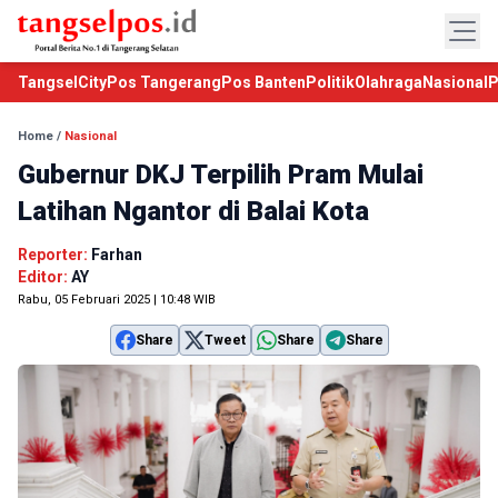
TangselCity
Pos Tangerang
Pos Banten
Politik
Olahraga
Nasional
P
Home
/
Nasional
Gubernur DKJ Terpilih Pram Mulai
Latihan Ngantor di Balai Kota
Reporter:
Farhan
Editor:
AY
Rabu, 05 Februari 2025 | 10:48 WIB
Share
Tweet
Share
Share