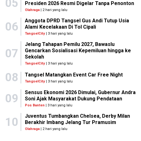
05
Presiden 2026 Resmi Digelar Tanpa Penonton
Olahraga
| 2 hari yang lalu
Anggota DPRD Tangsel Gus Andi Tutup Usia
06
Alami Kecelakaan Di Tol Cipali
TangselCity
| 3 hari yang lalu
Jelang Tahapan Pemilu 2027, Bawaslu
07
Gencarkan Sosialisasi Kepemiluan hingga ke
Sekolah
TangselCity
| 3 hari yang lalu
08
Tangsel Matangkan Event Car Free Night
TangselCity
| 3 hari yang lalu
Sensus Ekonomi 2026 Dimulai, Gubernur Andra
09
Soni Ajak Masyarakat Dukung Pendataan
Pos Banten
| 3 hari yang lalu
Juventus Tumbangkan Chelsea, Derby Milan
10
Berakhir Imbang Jelang Tur Pramusim
Olahraga
| 2 hari yang lalu