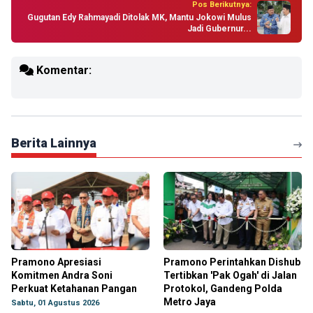
Pos Berikutnya:
Gugutan Edy Rahmayadi Ditolak MK, Mantu Jokowi Mulus
Jadi Gubernur...
Komentar:
Berita Lainnya
Pramono Apresiasi
Pramono Perintahkan Dishub
Komitmen Andra Soni
Tertibkan 'Pak Ogah' di Jalan
Perkuat Ketahanan Pangan
Protokol, Gandeng Polda
Metro Jaya
Sabtu, 01 Agustus 2026