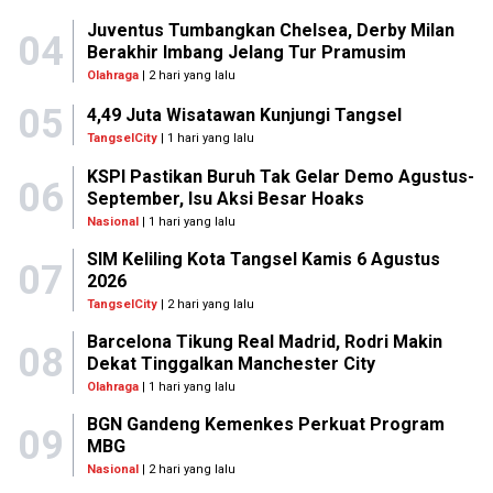
Juventus Tumbangkan Chelsea, Derby Milan
04
Berakhir Imbang Jelang Tur Pramusim
Olahraga
| 2 hari yang lalu
05
4,49 Juta Wisatawan Kunjungi Tangsel
TangselCity
| 1 hari yang lalu
KSPI Pastikan Buruh Tak Gelar Demo Agustus-
06
September, Isu Aksi Besar Hoaks
Nasional
| 1 hari yang lalu
SIM Keliling Kota Tangsel Kamis 6 Agustus
07
2026
TangselCity
| 2 hari yang lalu
Barcelona Tikung Real Madrid, Rodri Makin
08
Dekat Tinggalkan Manchester City
Olahraga
| 1 hari yang lalu
BGN Gandeng Kemenkes Perkuat Program
09
MBG
Nasional
| 2 hari yang lalu