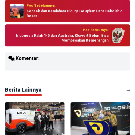
Pos Sebelumnya:
Kepsek dan Bendahara Diduga Gelapkan Dana Sekolah di
Bekasi
Pos Berikutnya:
Indonesia Kalah 1-5 dari Australia, Kluivert Belum Bisa
Membawakan Kemenangan
Komentar:
Berita Lainnya