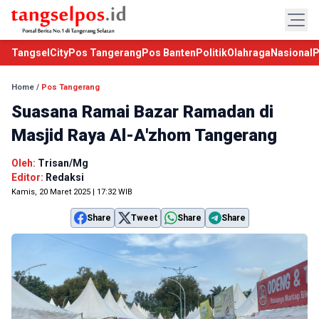
TangselCity
Pos Tangerang
Pos Banten
Politik
Olahraga
Nasional
P
Home
/
Pos Tangerang
Suasana Ramai Bazar Ramadan di
Masjid Raya Al-A'zhom Tangerang
Oleh:
Trisan/Mg
Editor:
Redaksi
Kamis, 20 Maret 2025 | 17:32 WIB
Share
Tweet
Share
Share