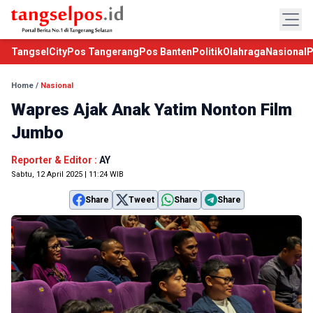
TangselCity
Pos Tangerang
Pos Banten
Politik
Olahraga
Nasional
P
Home
/
Nasional
Wapres Ajak Anak Yatim Nonton Film
Jumbo
Reporter & Editor :
AY
Sabtu, 12 April 2025 | 11:24 WIB
Share
Tweet
Share
Share