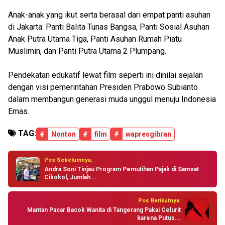
Anak-anak yang ikut serta berasal dari empat panti asuhan
di Jakarta: Panti Balita Tunas Bangsa, Panti Sosial Asuhan
Anak Putra Utama Tiga, Panti Asuhan Rumah Piatu
Muslimin, dan Panti Putra Utama 2 Plumpang.
Pendekatan edukatif lewat film seperti ini dinilai sejalan
dengan visi pemerintahan Presiden Prabowo Subianto
dalam membangun generasi muda unggul menuju Indonesia
Emas.
TAG:
#
Nonton
#
film
#
wapresgibran
Pos Sebelumnya:
Andra Soni Tinjau Program Pemutihan Pajak di Samsat
Cikokol, Jumlah...
Pos Berikutnya:
Mantan Pacar Bacok Wanita di Tangerang Pakai Celurit
karena Putus...