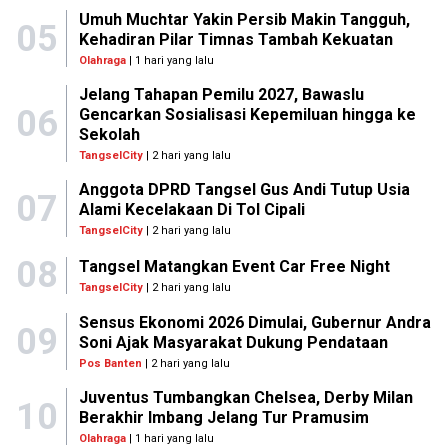
Umuh Muchtar Yakin Persib Makin Tangguh,
05
Kehadiran Pilar Timnas Tambah Kekuatan
Olahraga
| 1 hari yang lalu
Jelang Tahapan Pemilu 2027, Bawaslu
06
Gencarkan Sosialisasi Kepemiluan hingga ke
Sekolah
TangselCity
| 2 hari yang lalu
Anggota DPRD Tangsel Gus Andi Tutup Usia
07
Alami Kecelakaan Di Tol Cipali
TangselCity
| 2 hari yang lalu
08
Tangsel Matangkan Event Car Free Night
TangselCity
| 2 hari yang lalu
Sensus Ekonomi 2026 Dimulai, Gubernur Andra
09
Soni Ajak Masyarakat Dukung Pendataan
Pos Banten
| 2 hari yang lalu
Juventus Tumbangkan Chelsea, Derby Milan
10
Berakhir Imbang Jelang Tur Pramusim
Olahraga
| 1 hari yang lalu