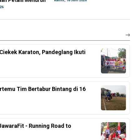
aan Petani Menurun
Kamis, 18 Juni 2026
026
Ciekek Karaton, Pandeglang Ikuti
rtemu Tim Bertabur Bintang di 16
awaraFit - Running Road to