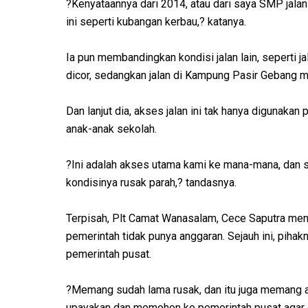
?Kenyataannya dari 2014, atau dari saya SMP jalan
ini seperti kubangan kerbau,? katanya.
Ia pun membandingkan kondisi jalan lain, seperti
dicor, sedangkan jalan di Kampung Pasir Gebang ma
Dan lanjut dia, akses jalan ini tak hanya digunakan
anak-anak sekolah.
?Ini adalah akses utama kami ke mana-mana, dan s
kondisinya rusak parah,? tandasnya.
Terpisah, Plt Camat Wanasalam, Cece Saputra menga
pemerintah tidak punya anggaran. Sejauh ini, piha
pemerintah pusat.
?Memang sudah lama rusak, dan itu juga memang a
upayakan dan memohon ke pemerintah pusat agar 