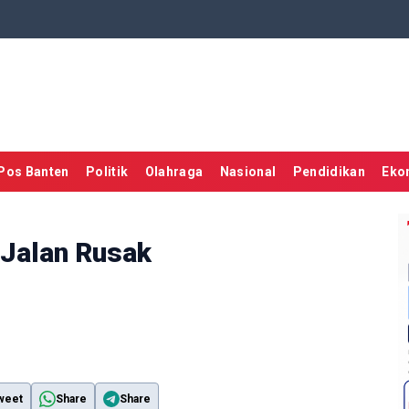
Pos Banten
Politik
Olahraga
Nasional
Pendidikan
Eko
 Jalan Rusak
weet
Share
Share