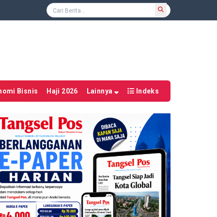
nomi Bisnis
Haji 2026
Lainnya
Indeks