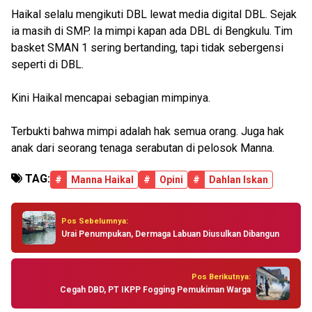
Haikal selalu mengikuti DBL lewat media digital DBL. Sejak
ia masih di SMP. Ia mimpi kapan ada DBL di Bengkulu. Tim
basket SMAN 1 sering bertanding, tapi tidak sebergensi
seperti di DBL.
Kini Haikal mencapai sebagian mimpinya.
Terbukti bahwa mimpi adalah hak semua orang. Juga hak
anak dari seorang tenaga serabutan di pelosok Manna.
TAG:
#
Manna Haikal
#
Opini
#
Dahlan Iskan
Pos Sebelumnya:
Urai Penumpukan, Dermaga Labuan Diusulkan Dibangun
Pos Berikutnya:
Cegah DBD, PT IKPP Fogging Pemukiman Warga