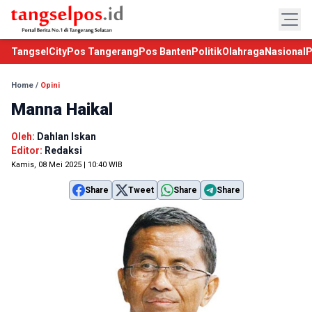
TangselCity
Pos Tangerang
Pos Banten
Politik
Olahraga
Nasional
P
Home
/
Opini
Manna Haikal
Oleh:
Dahlan Iskan
Editor:
Redaksi
Kamis, 08 Mei 2025 | 10:40 WIB
Share
Tweet
Share
Share