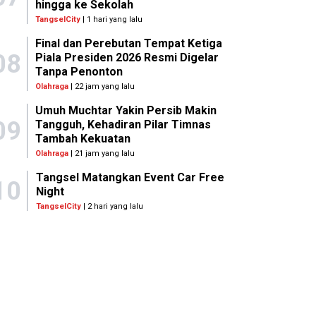
hingga ke Sekolah
TangselCity
| 1 hari yang lalu
Final dan Perebutan Tempat Ketiga
08
Piala Presiden 2026 Resmi Digelar
Tanpa Penonton
Olahraga
| 22 jam yang lalu
Umuh Muchtar Yakin Persib Makin
09
Tangguh, Kehadiran Pilar Timnas
Tambah Kekuatan
Olahraga
| 21 jam yang lalu
Tangsel Matangkan Event Car Free
10
Night
TangselCity
| 2 hari yang lalu