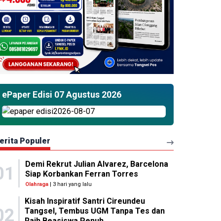
ePaper Edisi 07 Agustus 2026
erita Populer
Demi Rekrut Julian Alvarez, Barcelona
01
Siap Korbankan Ferran Torres
Olahraga
| 3 hari yang lalu
Kisah Inspiratif Santri Cireundeu
02
Tangsel, Tembus UGM Tanpa Tes dan
k Sampoerna Bersih-Bersih di Pasar Induk Tanah Tinggi, Tangerang, Banten.?(tan
Raih Beasiswa Penuh