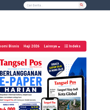
nomi Bisnis
Haji 2026
Lainnya
Indeks