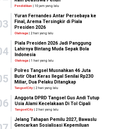
Pendidikan
| 10 jam yang lalu
Yuran Fernandes Antar Persebaya ke
03
Final, Arema Tersingkir di Piala
Presiden 2026
Olahraga
| 2 hari yang lalu
Piala Presiden 2026 Jadi Panggung
04
Lahirnya Bintang Muda Sepak Bola
Indonesia
Olahraga
| 1 hari yang lalu
Polres Tangsel Musnahkan 46 Juta
05
Butir Obat Keras Ilegal Senilai Rp230
Miliar, Dua Pelaku Ditangkap
TangselCity
| 2 hari yang lalu
Anggota DPRD Tangsel Gus Andi Tutup
06
Usia Alami Kecelakaan Di Tol Cipali
TangselCity
| 2 hari yang lalu
Jelang Tahapan Pemilu 2027, Bawaslu
07
Gencarkan Sosialisasi Kepemiluan