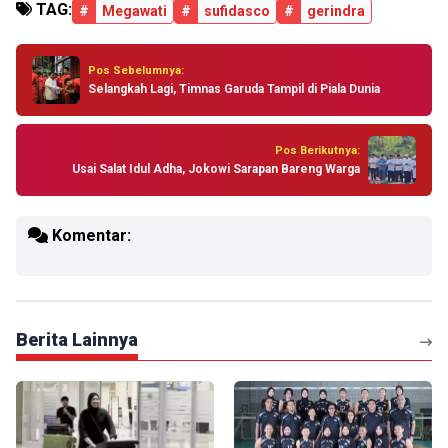
TAG:
#
Megawati
#
sufidasco
#
gerindra
Pos Sebelumnya:
Selangkah Lagi, Timnas Garuda Tampil di Piala Dunia
Pos Berikutnya:
Usai Salat Idul Adha, Jokowi Sarapan Bareng Warga
Komentar:
Berita Lainnya