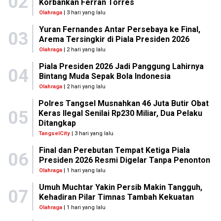
02
Korbankan Ferran Torres
Olahraga
| 3 hari yang lalu
Yuran Fernandes Antar Persebaya ke Final,
03
Arema Tersingkir di Piala Presiden 2026
Olahraga
| 2 hari yang lalu
Piala Presiden 2026 Jadi Panggung Lahirnya
04
Bintang Muda Sepak Bola Indonesia
Olahraga
| 2 hari yang lalu
Polres Tangsel Musnahkan 46 Juta Butir Obat
05
Keras Ilegal Senilai Rp230 Miliar, Dua Pelaku
Ditangkap
TangselCity
| 3 hari yang lalu
Final dan Perebutan Tempat Ketiga Piala
06
Presiden 2026 Resmi Digelar Tanpa Penonton
Olahraga
| 1 hari yang lalu
Umuh Muchtar Yakin Persib Makin Tangguh,
07
Kehadiran Pilar Timnas Tambah Kekuatan
Olahraga
| 1 hari yang lalu