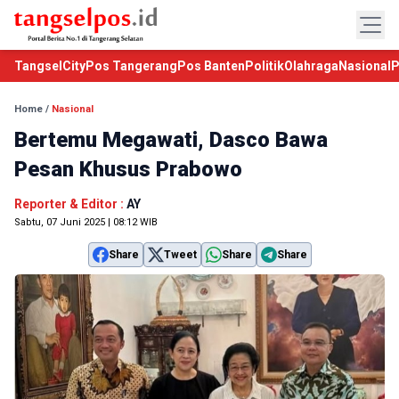
TangselCity
Pos Tangerang
Pos Banten
Politik
Olahraga
Nasional
P
Home
/
Nasional
Bertemu Megawati, Dasco Bawa
Pesan Khusus Prabowo
Reporter & Editor :
AY
Sabtu, 07 Juni 2025 | 08:12 WIB
Share
Tweet
Share
Share