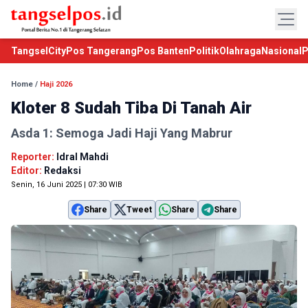
TangselCity
Pos Tangerang
Pos Banten
Politik
Olahraga
Nasional
P
Home
/
Haji 2026
Kloter 8 Sudah Tiba Di Tanah Air
Asda 1: Semoga Jadi Haji Yang Mabrur
Reporter:
Idral Mahdi
Editor:
Redaksi
Senin, 16 Juni 2025 | 07:30 WIB
Share
Tweet
Share
Share