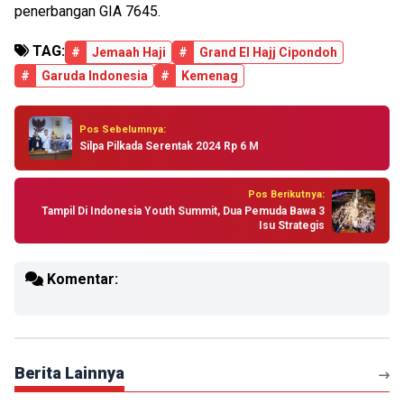
penerbangan GIA 7645.
TAG:
#
Jemaah Haji
#
Grand El Hajj Cipondoh
#
Garuda Indonesia
#
Kemenag
Pos Sebelumnya:
Silpa Pilkada Serentak 2024 Rp 6 M
Pos Berikutnya:
Tampil Di Indonesia Youth Summit, Dua Pemuda Bawa 3
Isu Strategis
Komentar:
Berita Lainnya