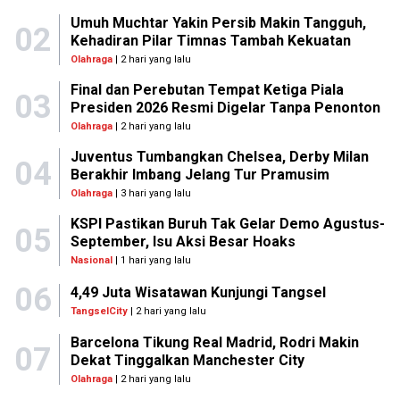
Umuh Muchtar Yakin Persib Makin Tangguh,
02
Kehadiran Pilar Timnas Tambah Kekuatan
Olahraga
| 2 hari yang lalu
Final dan Perebutan Tempat Ketiga Piala
03
Presiden 2026 Resmi Digelar Tanpa Penonton
Olahraga
| 2 hari yang lalu
Juventus Tumbangkan Chelsea, Derby Milan
04
Berakhir Imbang Jelang Tur Pramusim
Olahraga
| 3 hari yang lalu
KSPI Pastikan Buruh Tak Gelar Demo Agustus-
05
September, Isu Aksi Besar Hoaks
Nasional
| 1 hari yang lalu
06
4,49 Juta Wisatawan Kunjungi Tangsel
TangselCity
| 2 hari yang lalu
Barcelona Tikung Real Madrid, Rodri Makin
07
Dekat Tinggalkan Manchester City
Olahraga
| 2 hari yang lalu