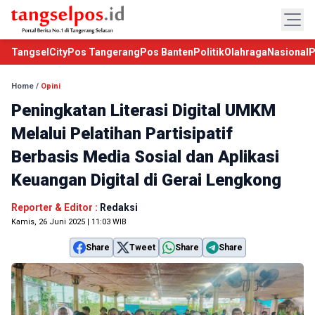
TangselCity
Pos Tangerang
Pos Banten
Politik
Olahraga
Nasional
P
Home
/
Opini
Peningkatan Literasi Digital UMKM
Melalui Pelatihan Partisipatif
Berbasis Media Sosial dan Aplikasi
Keuangan Digital di Gerai Lengkong
Reporter & Editor :
Redaksi
Kamis, 26 Juni 2025 | 11:03 WIB
Share
Tweet
Share
Share