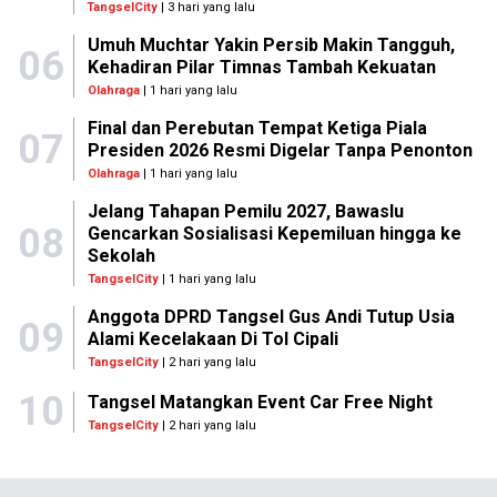
TangselCity
| 3 hari yang lalu
Umuh Muchtar Yakin Persib Makin Tangguh,
06
Kehadiran Pilar Timnas Tambah Kekuatan
Olahraga
| 1 hari yang lalu
Final dan Perebutan Tempat Ketiga Piala
07
Presiden 2026 Resmi Digelar Tanpa Penonton
Olahraga
| 1 hari yang lalu
Jelang Tahapan Pemilu 2027, Bawaslu
08
Gencarkan Sosialisasi Kepemiluan hingga ke
Sekolah
TangselCity
| 1 hari yang lalu
Anggota DPRD Tangsel Gus Andi Tutup Usia
09
Alami Kecelakaan Di Tol Cipali
TangselCity
| 2 hari yang lalu
10
Tangsel Matangkan Event Car Free Night
TangselCity
| 2 hari yang lalu