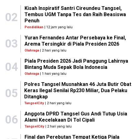
Kisah Inspiratif Santri Cireundeu Tangsel,
02
Tembus UGM Tanpa Tes dan Raih Beasiswa
Penuh
Pendidikan
| 12 jam yang lalu
Yuran Fernandes Antar Persebaya ke Final,
03
Arema Tersingkir di Piala Presiden 2026
Olahraga
| 2 hari yang lalu
Piala Presiden 2026 Jadi Panggung Lahirnya
04
Bintang Muda Sepak Bola Indonesia
Olahraga
| 1 hari yang lalu
Polres Tangsel Musnahkan 46 Juta Butir Obat
05
Keras Ilegal Senilai Rp230 Miliar, Dua Pelaku
Ditangkap
TangselCity
| 2 hari yang lalu
Anggota DPRD Tangsel Gus Andi Tutup Usia
06
Alami Kecelakaan Di Tol Cipali
TangselCity
| 2 hari yang lalu
Final dan Perebutan Tempat Ketiga Piala