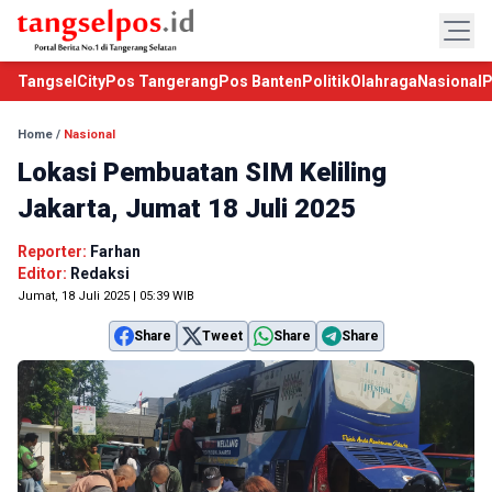
TangselCity
Pos Tangerang
Pos Banten
Politik
Olahraga
Nasional
P
Home
/
Nasional
Lokasi Pembuatan SIM Keliling
Jakarta, Jumat 18 Juli 2025
Reporter:
Farhan
Editor:
Redaksi
Jumat, 18 Juli 2025 | 05:39 WIB
Share
Tweet
Share
Share