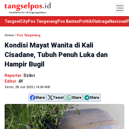
TangselCity
Pos Tangerang
Pos Banten
Politik
Olahraga
Nasional
P
Home
/
Pos Tangerang
Kondisi Mayat Wanita di Kali
Cisadane, Tubuh Penuh Luka dan
Hampir Bugil
Reporter:
Dzikri
Editor:
AY
Senin, 28 Juli 2025 | 14:06 WIB
Share
Tweet
Share
Share