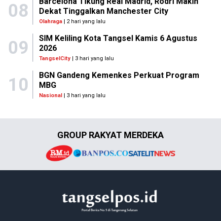
Barcelona Tikung Real Madrid, Rodri Makin
08
Dekat Tinggalkan Manchester City
Olahraga
| 2 hari yang lalu
SIM Keliling Kota Tangsel Kamis 6 Agustus
09
2026
TangselCity
| 3 hari yang lalu
BGN Gandeng Kemenkes Perkuat Program
10
MBG
Nasional
| 3 hari yang lalu
GROUP RAKYAT MERDEKA