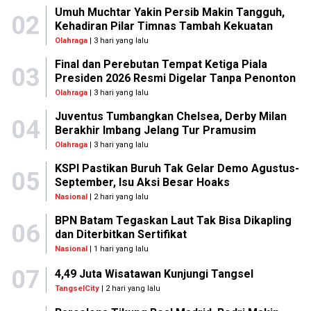
Umuh Muchtar Yakin Persib Makin Tangguh,
02
Kehadiran Pilar Timnas Tambah Kekuatan
Olahraga
| 3 hari yang lalu
Final dan Perebutan Tempat Ketiga Piala
03
Presiden 2026 Resmi Digelar Tanpa Penonton
Olahraga
| 3 hari yang lalu
Juventus Tumbangkan Chelsea, Derby Milan
04
Berakhir Imbang Jelang Tur Pramusim
Olahraga
| 3 hari yang lalu
KSPI Pastikan Buruh Tak Gelar Demo Agustus-
05
September, Isu Aksi Besar Hoaks
Nasional
| 2 hari yang lalu
BPN Batam Tegaskan Laut Tak Bisa Dikapling
06
dan Diterbitkan Sertifikat
Nasional
| 1 hari yang lalu
07
4,49 Juta Wisatawan Kunjungi Tangsel
TangselCity
| 2 hari yang lalu