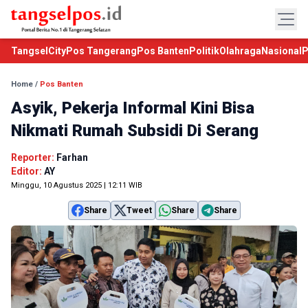
TangselCity
Pos Tangerang
Pos Banten
Politik
Olahraga
Nasional
P
Home
/
Pos Banten
Asyik, Pekerja Informal Kini Bisa
Nikmati Rumah Subsidi Di Serang
Reporter:
Farhan
Editor:
AY
Minggu, 10 Agustus 2025 | 12:11 WIB
Share
Tweet
Share
Share