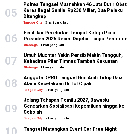
Polres Tangsel Musnahkan 46 Juta Butir Obat
05
Keras Ilegal Senilai Rp230 Miliar, Dua Pelaku
Ditangkap
TangselCity
| 3 hari yang lalu
Final dan Perebutan Tempat Ketiga Piala
06
Presiden 2026 Resmi Digelar Tanpa Penonton
Olahraga
| 1 hari yang lalu
Umuh Muchtar Yakin Persib Makin Tangguh,
07
Kehadiran Pilar Timnas Tambah Kekuatan
Olahraga
| 1 hari yang lalu
Anggota DPRD Tangsel Gus Andi Tutup Usia
08
Alami Kecelakaan Di Tol Cipali
TangselCity
| 2 hari yang lalu
Jelang Tahapan Pemilu 2027, Bawaslu
09
Gencarkan Sosialisasi Kepemiluan hingga ke
Sekolah
TangselCity
| 2 hari yang lalu
10
Tangsel Matangkan Event Car Free Night