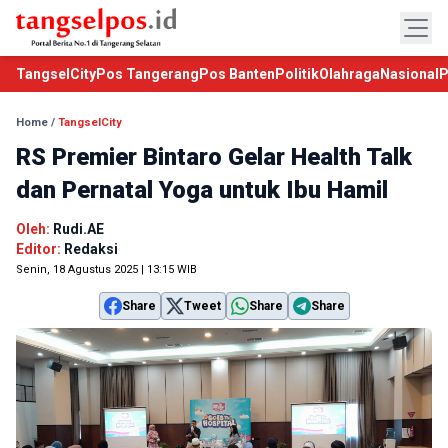
TangselCity
Pos Tangerang
Pos Banten
Politik
Olahraga
Nasional
P
Home
/
TangselCity
RS Premier Bintaro Gelar Health Talk
dan Pernatal Yoga untuk Ibu Hamil
Oleh:
Rudi.AE
Editor:
Redaksi
Senin, 18 Agustus 2025 | 13:15 WIB
Share
Tweet
Share
Share