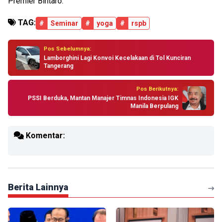
Premier Bintaro.
TAG:
#
Seminar
#
yoga
#
rspb
Pos Sebelumnya:
Lamborghini Lagi Konvoi Kecelakaan di Tol Kunciran
Tangerang
Pos Berikutnya:
PSSI Berduka, Mantan Manajer Timnas Indonesia IGK
Manila Berpulang
Komentar:
Berita Lainnya