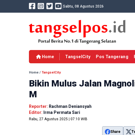
Sabtu, 08 Agustus 2026
Home
TangselCity
Pos Tangerang
Home
/
TangselCity
Bikin Mulus Jalan Magnol
M
Reporter:
Rachman Deniansyah
Editor:
Irma Permata Sari
Rabu, 27 Agustus 2025 | 07:10 WIB
Share
T