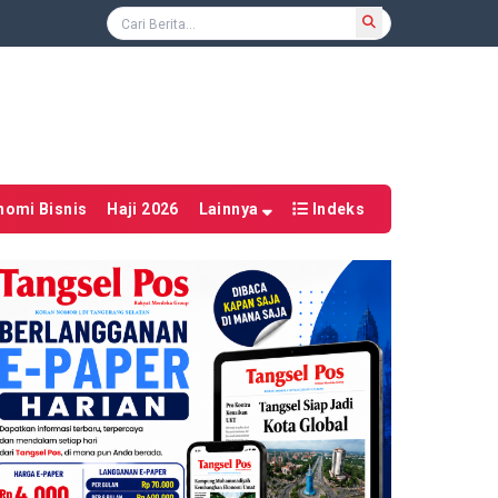
nomi Bisnis
Haji 2026
Lainnya
Indeks