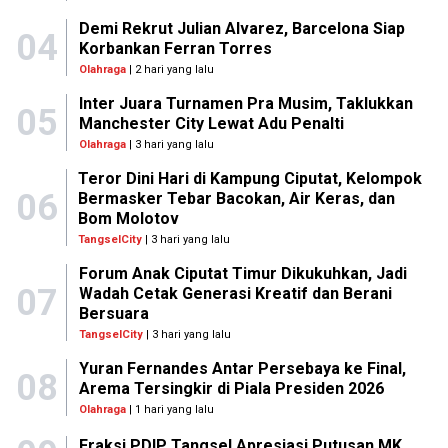
Demi Rekrut Julian Alvarez, Barcelona Siap
04
Korbankan Ferran Torres
Olahraga
| 2 hari yang lalu
Inter Juara Turnamen Pra Musim, Taklukkan
05
Manchester City Lewat Adu Penalti
Olahraga
| 3 hari yang lalu
Teror Dini Hari di Kampung Ciputat, Kelompok
06
Bermasker Tebar Bacokan, Air Keras, dan
Bom Molotov
TangselCity
| 3 hari yang lalu
Forum Anak Ciputat Timur Dikukuhkan, Jadi
07
Wadah Cetak Generasi Kreatif dan Berani
Bersuara
TangselCity
| 3 hari yang lalu
Yuran Fernandes Antar Persebaya ke Final,
08
Arema Tersingkir di Piala Presiden 2026
Olahraga
| 1 hari yang lalu
Fraksi PDIP Tangsel Apresiasi Putusan MK