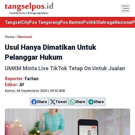
TangselCity
Pos Tangerang
Pos Banten
Politik
Olahraga
Nasional
P
Home
/
Nasional
Usul Hanya Dimatikan Untuk
Pelanggar Hukum
UMKM Minta Live TikTok Tetap On Untuk Jualan
Reporter:
Farhan
Editor:
AY
Kamis, 04 September 2025 | 09:55 WIB
Share
Tweet
Share
Share