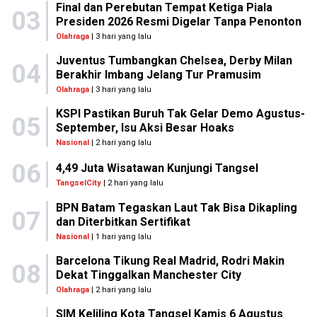
Final dan Perebutan Tempat Ketiga Piala
03
Presiden 2026 Resmi Digelar Tanpa Penonton
Olahraga
| 3 hari yang lalu
Juventus Tumbangkan Chelsea, Derby Milan
04
Berakhir Imbang Jelang Tur Pramusim
Olahraga
| 3 hari yang lalu
KSPI Pastikan Buruh Tak Gelar Demo Agustus-
05
September, Isu Aksi Besar Hoaks
Nasional
| 2 hari yang lalu
06
4,49 Juta Wisatawan Kunjungi Tangsel
TangselCity
| 2 hari yang lalu
BPN Batam Tegaskan Laut Tak Bisa Dikapling
07
dan Diterbitkan Sertifikat
Nasional
| 1 hari yang lalu
Barcelona Tikung Real Madrid, Rodri Makin
08
Dekat Tinggalkan Manchester City
Olahraga
| 2 hari yang lalu
SIM Keliling Kota Tangsel Kamis 6 Agustus