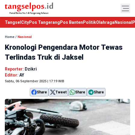
TangselCity
Pos Tangerang
Pos Banten
Politik
Olahraga
Nasional
P
Home
/
Nasional
Kronologi Pengendara Motor Tewas
Terlindas Truk di Jaksel
Reporter:
Dzikri
Editor:
AY
Sabtu, 06 September 2025 | 17:19 WIB
Share
Tweet
Share
Share