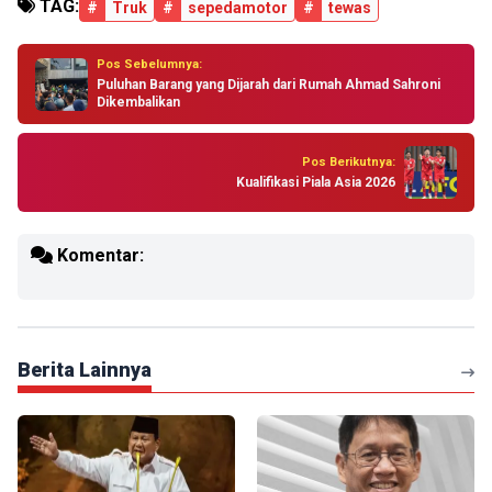
TAG:
#
Truk
#
sepedamotor
#
tewas
Pos Sebelumnya:
Puluhan Barang yang Dijarah dari Rumah Ahmad Sahroni
Dikembalikan
Pos Berikutnya:
Kualifikasi Piala Asia 2026
Komentar:
Berita Lainnya