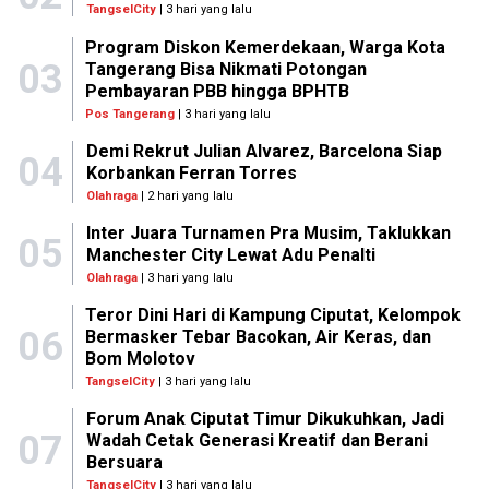
TangselCity
| 3 hari yang lalu
Program Diskon Kemerdekaan, Warga Kota
03
Tangerang Bisa Nikmati Potongan
Pembayaran PBB hingga BPHTB
Pos Tangerang
| 3 hari yang lalu
Demi Rekrut Julian Alvarez, Barcelona Siap
04
Korbankan Ferran Torres
Olahraga
| 2 hari yang lalu
Inter Juara Turnamen Pra Musim, Taklukkan
05
Manchester City Lewat Adu Penalti
Olahraga
| 3 hari yang lalu
Teror Dini Hari di Kampung Ciputat, Kelompok
06
Bermasker Tebar Bacokan, Air Keras, dan
Bom Molotov
TangselCity
| 3 hari yang lalu
Forum Anak Ciputat Timur Dikukuhkan, Jadi
07
Wadah Cetak Generasi Kreatif dan Berani
Bersuara
TangselCity
| 3 hari yang lalu