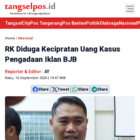
TangselCity
Pos Tangerang
Pos Banten
Politik
Olahraga
Nasional
P
Home
/
Nasional
RK Diduga Kecipratan Uang Kasus
Pengadaan Iklan BJB
Reporter & Editor :
AY
Rabu, 10 September 2025 | 14:47 WIB
Share
Tweet
Share
Share