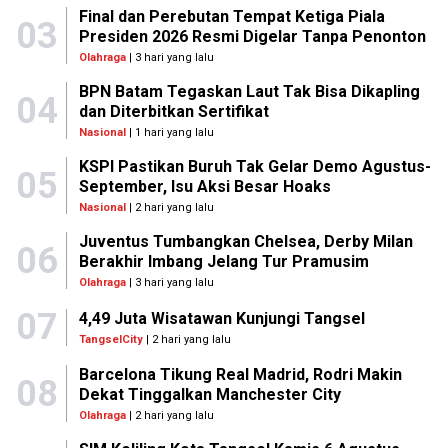
Final dan Perebutan Tempat Ketiga Piala
03
Presiden 2026 Resmi Digelar Tanpa Penonton
Olahraga
| 3 hari yang lalu
BPN Batam Tegaskan Laut Tak Bisa Dikapling
04
dan Diterbitkan Sertifikat
Nasional
| 1 hari yang lalu
KSPI Pastikan Buruh Tak Gelar Demo Agustus-
05
September, Isu Aksi Besar Hoaks
Nasional
| 2 hari yang lalu
Juventus Tumbangkan Chelsea, Derby Milan
06
Berakhir Imbang Jelang Tur Pramusim
Olahraga
| 3 hari yang lalu
07
4,49 Juta Wisatawan Kunjungi Tangsel
TangselCity
| 2 hari yang lalu
Barcelona Tikung Real Madrid, Rodri Makin
08
Dekat Tinggalkan Manchester City
Olahraga
| 2 hari yang lalu