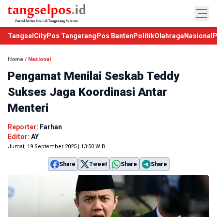
TangselCity
Pos Tangerang
Pos Banten
Politik
Olahraga
Nasional
P
Home
/
Nasional
Pengamat Menilai Seskab Teddy
Sukses Jaga Koordinasi Antar
Menteri
Reporter:
Farhan
Editor:
AY
Jumat, 19 September 2025 | 13:50 WIB
Share
Tweet
Share
Share