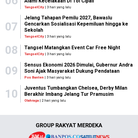
06
Alami Kecelakaan Di Tol Cipali
TangselCity
| 3 hari yang lalu
Jelang Tahapan Pemilu 2027, Bawaslu
07
Gencarkan Sosialisasi Kepemiluan hingga ke
Sekolah
TangselCity
| 3 hari yang lalu
08
Tangsel Matangkan Event Car Free Night
TangselCity
| 3 hari yang lalu
Sensus Ekonomi 2026 Dimulai, Gubernur Andra
09
Soni Ajak Masyarakat Dukung Pendataan
Pos Banten
| 3 hari yang lalu
Juventus Tumbangkan Chelsea, Derby Milan
10
Berakhir Imbang Jelang Tur Pramusim
Olahraga
| 2 hari yang lalu
GROUP RAKYAT MERDEKA