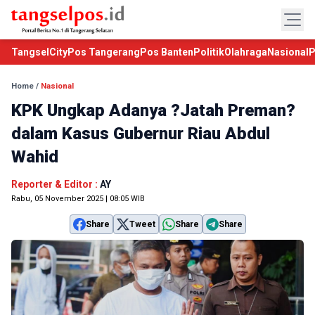
TangselCity
Pos Tangerang
Pos Banten
Politik
Olahraga
Nasional
P
Home
/
Nasional
KPK Ungkap Adanya ?Jatah Preman?
dalam Kasus Gubernur Riau Abdul
Wahid
Reporter & Editor :
AY
Rabu, 05 November 2025 | 08:05 WIB
Share
Tweet
Share
Share