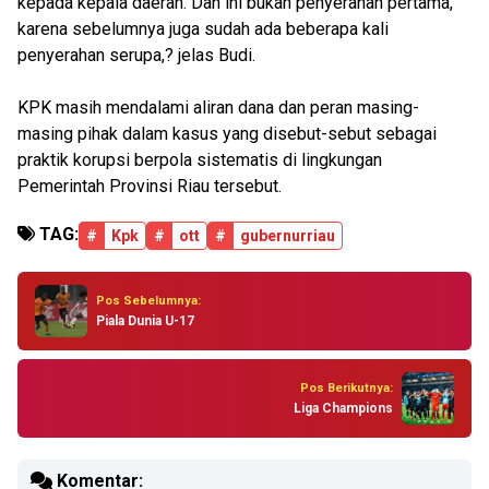
kepada kepala daerah. Dan ini bukan penyerahan pertama,
karena sebelumnya juga sudah ada beberapa kali
penyerahan serupa,? jelas Budi.
KPK masih mendalami aliran dana dan peran masing-
masing pihak dalam kasus yang disebut-sebut sebagai
praktik korupsi berpola sistematis di lingkungan
Pemerintah Provinsi Riau tersebut.
TAG:
#
Kpk
#
ott
#
gubernurriau
Pos Sebelumnya:
Piala Dunia U-17
Pos Berikutnya:
Liga Champions
Komentar: