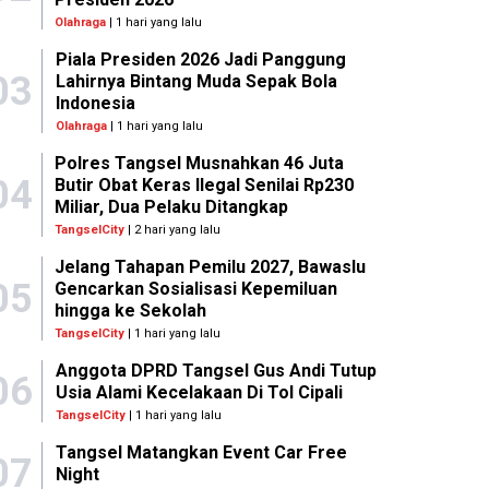
Olahraga
| 1 hari yang lalu
Piala Presiden 2026 Jadi Panggung
03
Lahirnya Bintang Muda Sepak Bola
Indonesia
Olahraga
| 1 hari yang lalu
Polres Tangsel Musnahkan 46 Juta
04
Butir Obat Keras Ilegal Senilai Rp230
Miliar, Dua Pelaku Ditangkap
TangselCity
| 2 hari yang lalu
Jelang Tahapan Pemilu 2027, Bawaslu
05
Gencarkan Sosialisasi Kepemiluan
hingga ke Sekolah
TangselCity
| 1 hari yang lalu
Anggota DPRD Tangsel Gus Andi Tutup
06
Usia Alami Kecelakaan Di Tol Cipali
TangselCity
| 1 hari yang lalu
Tangsel Matangkan Event Car Free
07
Night