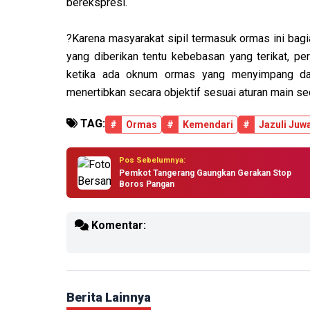
berekspresi.
?Karena masyarakat sipil termasuk ormas ini bagia
yang diberikan tentu kebebasan yang terikat, pe
ketika ada oknum ormas yang menyimpang dar
menertibkan secara objektif sesuai aturan main sec
TAG:
#
Ormas
#
Kemendari
#
Jazuli Juwa
Pos Sebelumnya:
Pemkot Tangerang Gaungkan Gerakan Stop
Boros Pangan
Komentar:
Berita Lainnya