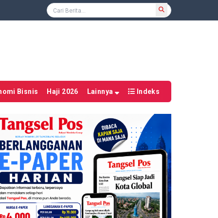
nomi Bisnis
Haji 2026
Lainnya
Indeks