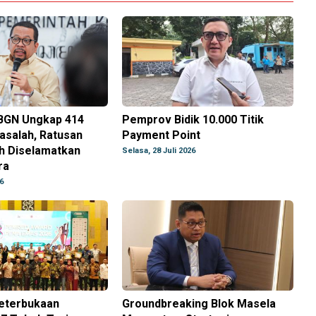
BGN Ungkap 414
Pemprov Bidik 10.000 Titik
salah, Ratusan
Payment Point
ah Diselamatkan
Selasa, 28 Juli 2026
ra
6
Keterbukaan
Groundbreaking Blok Masela