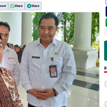
weet
Share
Share
B