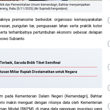
 Politik dan Pemerintahan Umum Kemendagri, Bahtiar menyampaikan
erang, Rabu (5/11/2025).(Ari Supriadi/tangselpos)
knya premanisme berkedok organisasi kemasyarakatan
asan, pungutan liar, penguasaan lahan serta praktik kotor
 serta terhambatnya pertumbuhan ekonomi sebesar delapan
bowo Subianto.
erbaik, Garuda Bidik Tiket Semifinal
usan Miliar Rupiah Diselamatkan untuk Negara
um pada Kementerian Dalam Negeri (Kemendagri), Bahtiar
mi makin menguat dengan rilisnya data oleh Kementerian
naman Modal (BKPM), di mana data gangguan investasi yang