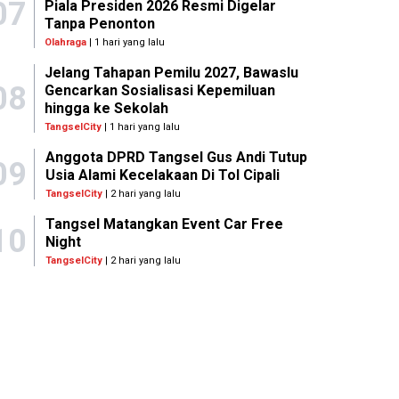
07
Piala Presiden 2026 Resmi Digelar
Tanpa Penonton
Olahraga
| 1 hari yang lalu
Jelang Tahapan Pemilu 2027, Bawaslu
08
Gencarkan Sosialisasi Kepemiluan
hingga ke Sekolah
TangselCity
| 1 hari yang lalu
Anggota DPRD Tangsel Gus Andi Tutup
09
Usia Alami Kecelakaan Di Tol Cipali
TangselCity
| 2 hari yang lalu
Tangsel Matangkan Event Car Free
10
Night
TangselCity
| 2 hari yang lalu