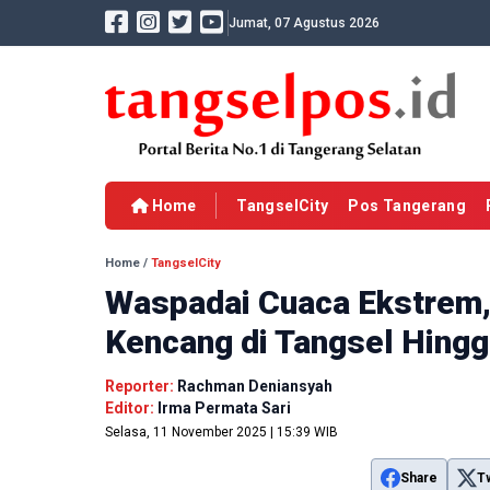
Jumat, 07 Agustus 2026
Home
TangselCity
Pos Tangerang
Home
/
TangselCity
Waspadai Cuaca Ekstrem,
Kencang di Tangsel Hing
Reporter:
Rachman Deniansyah
Editor:
Irma Permata Sari
Selasa, 11 November 2025 | 15:39 WIB
Share
T