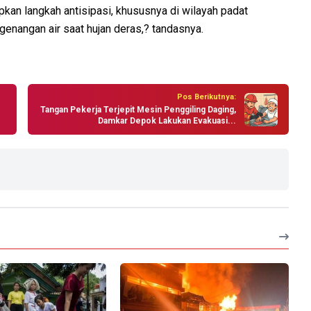
an langkah antisipasi, khususnya di wilayah padat
enangan air saat hujan deras,? tandasnya.
Pos Berikutnya:
Tangan Pekerja Terjepit Mesin Penggiling Daging,
Damkar Depok Lakukan Evakuasi...