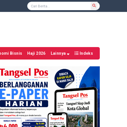
nomi Bisnis
Haji 2026
Lainnya
Indeks