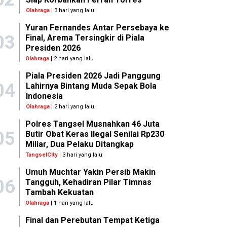
Olahraga
| 3 hari yang lalu
Yuran Fernandes Antar Persebaya ke
03
Final, Arema Tersingkir di Piala
Presiden 2026
Olahraga
| 2 hari yang lalu
Piala Presiden 2026 Jadi Panggung
04
Lahirnya Bintang Muda Sepak Bola
Indonesia
Olahraga
| 2 hari yang lalu
Polres Tangsel Musnahkan 46 Juta
05
Butir Obat Keras Ilegal Senilai Rp230
Miliar, Dua Pelaku Ditangkap
TangselCity
| 3 hari yang lalu
Umuh Muchtar Yakin Persib Makin
06
Tangguh, Kehadiran Pilar Timnas
Tambah Kekuatan
Olahraga
| 1 hari yang lalu
Final dan Perebutan Tempat Ketiga