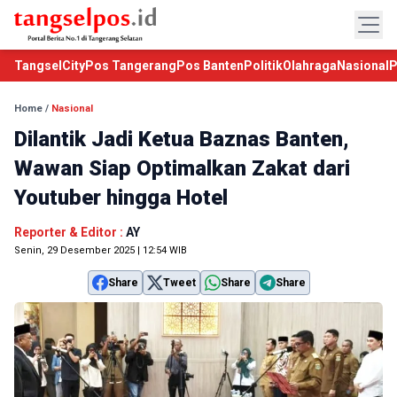
TangselCity
Pos Tangerang
Pos Banten
Politik
Olahraga
Nasional
P
Home
/
Nasional
Dilantik Jadi Ketua Baznas Banten,
Wawan Siap Optimalkan Zakat dari
Youtuber hingga Hotel
Reporter & Editor :
AY
Senin, 29 Desember 2025 | 12:54 WIB
Share
Tweet
Share
Share