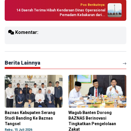
Pos Berikutnya:
14 Daerah Terima Hibah Kendaraan Dinas Operasional
Pemadam Kebakaran dari...
Komentar:
Berita Lainnya
Baznas Kabupaten Serang
Wagub Banten Dorong
Studi Banding Ke Baznas
BAZNAS Berinovasi
Tangsel
Tingkatkan Pengelolaan
Zakat
Rabu, 15 Juli 2026