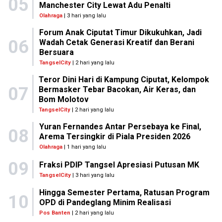
05
Manchester City Lewat Adu Penalti
Olahraga
| 3 hari yang lalu
Forum Anak Ciputat Timur Dikukuhkan, Jadi
06
Wadah Cetak Generasi Kreatif dan Berani
Bersuara
TangselCity
| 2 hari yang lalu
Teror Dini Hari di Kampung Ciputat, Kelompok
07
Bermasker Tebar Bacokan, Air Keras, dan
Bom Molotov
TangselCity
| 2 hari yang lalu
Yuran Fernandes Antar Persebaya ke Final,
08
Arema Tersingkir di Piala Presiden 2026
Olahraga
| 1 hari yang lalu
09
Fraksi PDIP Tangsel Apresiasi Putusan MK
TangselCity
| 3 hari yang lalu
Hingga Semester Pertama, Ratusan Program
10
OPD di Pandeglang Minim Realisasi
Pos Banten
| 2 hari yang lalu