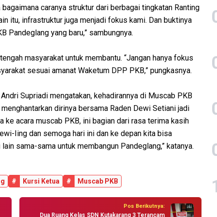
a bagaimana caranya struktur dari berbagai tingkatan Ranting
 itu, infrastruktur juga menjadi fokus kami. Dan buktinya
KB Pandeglang yang baru,” sambungnya.
h-tengah masyarakat untuk membantu. “Jangan hanya fokus
masyarakat sesuai amanat Waketum DPP PKB,” pungkasnya.
g Andri Supriadi mengatakan, kehadirannya di Muscab PKB
 menghantarkan dirinya bersama Raden Dewi Setiani jadi
 ke acara muscab PKB, ini bagian dari rasa terima kasih
i-Iing dan semoga hari ini dan ke depan kita bisa
i lain sama-sama untuk membangun Pandeglang,” katanya.
ng
#
Kursi Ketua
#
Muscab PKB
Pos Berikutnya:
Dua Ruang Kelas SDN Kutakarang 3 Terancam