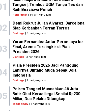
01
Tangsel, Tembus UGM Tanpa Tes dan
Raih Beasiswa Penuh
Pendidikan
| 14 jam yang lalu
Demi Rekrut Julian Alvarez, Barcelona
02
Siap Korbankan Ferran Torres
Olahraga
| 3 hari yang lalu
Yuran Fernandes Antar Persebaya ke
03
Final, Arema Tersingkir di Piala
Presiden 2026
Olahraga
| 2 hari yang lalu
Piala Presiden 2026 Jadi Panggung
04
Lahirnya Bintang Muda Sepak Bola
Indonesia
Olahraga
| 2 hari yang lalu
Polres Tangsel Musnahkan 46 Juta
05
Butir Obat Keras Ilegal Senilai Rp230
Miliar, Dua Pelaku Ditangkap
TangselCity
| 3 hari yang lalu