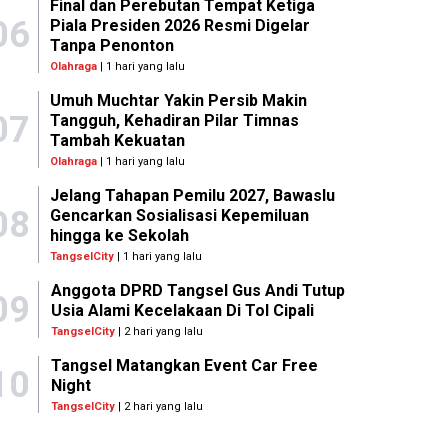
Final dan Perebutan Tempat Ketiga
06
Piala Presiden 2026 Resmi Digelar
Tanpa Penonton
Olahraga
| 1 hari yang lalu
Umuh Muchtar Yakin Persib Makin
07
Tangguh, Kehadiran Pilar Timnas
Tambah Kekuatan
Olahraga
| 1 hari yang lalu
Jelang Tahapan Pemilu 2027, Bawaslu
08
Gencarkan Sosialisasi Kepemiluan
hingga ke Sekolah
TangselCity
| 1 hari yang lalu
Anggota DPRD Tangsel Gus Andi Tutup
09
Usia Alami Kecelakaan Di Tol Cipali
TangselCity
| 2 hari yang lalu
Tangsel Matangkan Event Car Free
10
Night
TangselCity
| 2 hari yang lalu