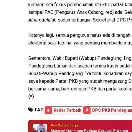
kemarin kita fokus pembenahan struktur partai, kit
sampai PAC (Pengurus Anak Cabang, red) ada. Selain
Alhamdulillah
sudah terbangun Sekretariat DPC P
Katanya lagi, semua pengurus harus ada di tenga
elektoral saja, tapi hal yang penting membantu 
Sementara, Wakil Bupati (Wabup) Pandeglang, Iin
Pandeglang bagian dari ucapan terima kasih sudah
Bupati-Wabup Pandeglang. “Ya tentu kehadiran saya
saya kepada Partai PKB yang sudah mengusung Dew
bersama-sama, baik dengan PKB dan partai koalis
(*)
TAG:
#
Kader Terbaik
#
DPC PKB Pandegla
Pos Sebelumnya:
Maesyal Komitmen Perluas Cakupan Program