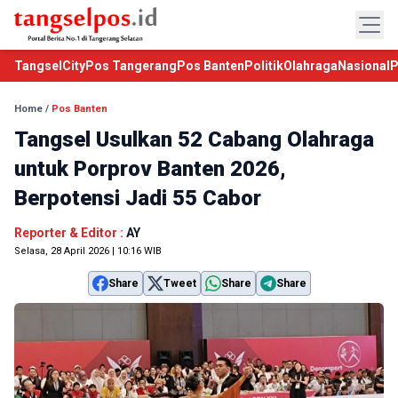
TangselCity
Pos Tangerang
Pos Banten
Politik
Olahraga
Nasional
P
Home
/
Pos Banten
Tangsel Usulkan 52 Cabang Olahraga
untuk Porprov Banten 2026,
Berpotensi Jadi 55 Cabor
Reporter & Editor :
AY
Selasa, 28 April 2026 | 10:16 WIB
Share
Tweet
Share
Share