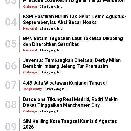
03
Presiden 2026 Resmi Digelar Tanpa Penonton
Olahraga
| 3 hari yang lalu
KSPI Pastikan Buruh Tak Gelar Demo Agustus-
04
September, Isu Aksi Besar Hoaks
Nasional
| 2 hari yang lalu
BPN Batam Tegaskan Laut Tak Bisa Dikapling
05
dan Diterbitkan Sertifikat
Nasional
| 1 hari yang lalu
Juventus Tumbangkan Chelsea, Derby Milan
06
Berakhir Imbang Jelang Tur Pramusim
Olahraga
| 3 hari yang lalu
07
4,49 Juta Wisatawan Kunjungi Tangsel
TangselCity
| 2 hari yang lalu
Barcelona Tikung Real Madrid, Rodri Makin
08
Dekat Tinggalkan Manchester City
Olahraga
| 2 hari yang lalu
SIM Keliling Kota Tangsel Kamis 6 Agustus
09
2026