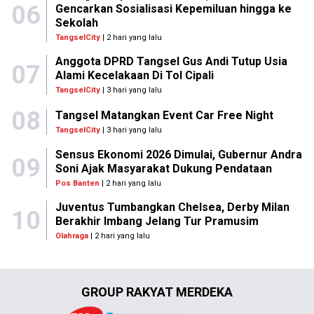
06
Gencarkan Sosialisasi Kepemiluan hingga ke
Sekolah
TangselCity
| 2 hari yang lalu
Anggota DPRD Tangsel Gus Andi Tutup Usia
07
Alami Kecelakaan Di Tol Cipali
TangselCity
| 3 hari yang lalu
08
Tangsel Matangkan Event Car Free Night
TangselCity
| 3 hari yang lalu
Sensus Ekonomi 2026 Dimulai, Gubernur Andra
09
Soni Ajak Masyarakat Dukung Pendataan
Pos Banten
| 2 hari yang lalu
Juventus Tumbangkan Chelsea, Derby Milan
10
Berakhir Imbang Jelang Tur Pramusim
Olahraga
| 2 hari yang lalu
GROUP RAKYAT MERDEKA