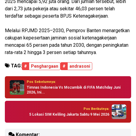
2025 mencapai 5,92 juta orang. Dari jumlah tersebut, lebih
dari 2,73 juta pekerja atau sekitar 46,03 persen telah
terdaftar sebagai peserta BPJS Ketenagakerjaan.
Melalui RPJMD 2025–2030, Pemprov Banten menargetkan
cakupan kepesertaan jaminan sosial ketenagakerjaan
mencapai 65 persen pada tahun 2030, dengan peningkatan
rata-rata 2 hingga 3 persen setiap tahunnya.
TAG:
#
Penghargaan
#
andrasoni
Pos Sebelumnya:
Timnas Indonesia Vs Mozambik di FIFA Matchday Juni
2026, Ini...
Pos Berikutnya:
5 Lokasi SIM Keliling Jakarta Sabtu 9 Mei 2026
Komentar: