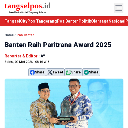
TangselCity
Pos Tangerang
Pos Banten
Politik
Olahraga
Nasional
P
Home
/
Pos Banten
Banten Raih Paritrana Award 2025
Reporter & Editor :
AY
Sabtu, 09 Mei 2026 | 08:16 WIB
Share
Tweet
Share
Share