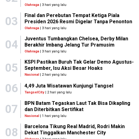
Olahraga
| 3 hari yang lalu
Final dan Perebutan Tempat Ketiga Piala
03
Presiden 2026 Resmi Digelar Tanpa Penonton
Olahraga
| 3 hari yang lalu
Juventus Tumbangkan Chelsea, Derby Milan
04
Berakhir Imbang Jelang Tur Pramusim
Olahraga
| 3 hari yang lalu
KSPI Pastikan Buruh Tak Gelar Demo Agustus-
05
September, Isu Aksi Besar Hoaks
Nasional
| 2 hari yang lalu
06
4,49 Juta Wisatawan Kunjungi Tangsel
TangselCity
| 2 hari yang lalu
BPN Batam Tegaskan Laut Tak Bisa Dikapling
07
dan Diterbitkan Sertifikat
Nasional
| 1 hari yang lalu
Barcelona Tikung Real Madrid, Rodri Makin
08
Dekat Tinggalkan Manchester City