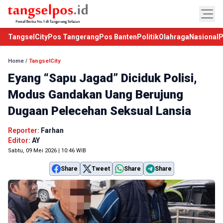
TangselCity
Pos Tangerang
Pos Banten
Politik
Olahraga
Nasional
P
Home
/
TangselCity
Eyang “Sapu Jagad” Diciduk Polisi,
Modus Gandakan Uang Berujung
Dugaan Pelecehan Seksual Lansia
Reporter:
Farhan
Editor:
AY
Sabtu, 09 Mei 2026 | 10:46 WIB
Share
Tweet
Share
Share