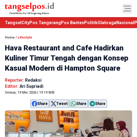
TangselCity
Pos Tangerang
Pos Banten
Politik
Olahraga
Nasional
P
Home
/
Lifestyle
Hava Restaurant and Cafe Hadirkan
Kuliner Timur Tengah dengan Konsep
Kasual Modern di Hampton Square
Reporter:
Redaksi
Editor:
Ari Supriadi
Selasa, 19 Mei 2026 | 19:19 WIB
Share
Tweet
Share
Share