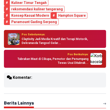
#
Kuliner Timur Tengah
#
rekomendasi kuliner tangerang
#
Konsep Kasual Modern
#
Hampton Square
#
Paramount Gading Serpong
Pos Sebelumnya:
Claytivity Jadi Media Kreatif dan Terapi Motorik,
Dekranasda Tangsel Gelar...
Pos Berikutnya:
Tabrakan Maut di Cikupa, Pemotor dan Penumpang
Tewas Usai Ditabrak...
Komentar:
Berita Lainnya