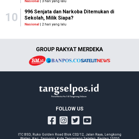
Nasional
| 3 hari yang lalu
996 Senjata dan Narkoba Ditemukan di
10
Sekolah, Milik Siapa?
Nasional
| 2 hari yang lalu
GROUP RAKYAT MERDEKA
FOLLOW US
ITC BSD, Ruko Golden Road Blok C32/12, Jalan Raya, Lengkong
Wetan, Kec. Serpong, Kota Tangerang Selatan, Banten 15310