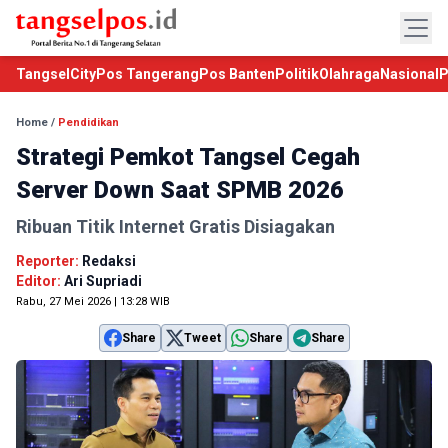
TangselCity
Pos Tangerang
Pos Banten
Politik
Olahraga
Nasional
P
Home
/
Pendidikan
Strategi Pemkot Tangsel Cegah
Server Down Saat SPMB 2026
Ribuan Titik Internet Gratis Disiagakan
Reporter:
Redaksi
Editor:
Ari Supriadi
Rabu, 27 Mei 2026 | 13:28 WIB
Share
Tweet
Share
Share