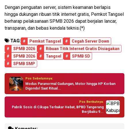
Dengan penguatan server, sistem keamanan berlapis
hingga dukungan ribuan titik internet gratis, Pemkot Tangsel
berharap pelaksanaan SPMB 2026 dapat berjalan lancar,
transparan, dan bebas kendala teknis.(*)
TAG:
#
Pemkot Tangsel
#
Cegah Server Down
#
SPMB 2026
#
Ribuan Titik Internet Gratis Disiagakan
#
SPMB 2026
#
Tangsel
#
SPMB SD
#
SPMB SMP
Pos Sebelumnya:
Modus Paranormal Gadungan, Motor hingga HP Korban
Digondol Saat Ritual...
Pos Berikutnya:
Pabrik Sosis di Cikupa Terbakar Hebat, BPBD Tangerang
Berjibaku 9...
Komentar: