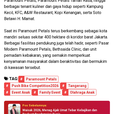
Paramount Petals, Paramount Petals Taman Rasa, hingga
berbagai tenant kuliner dan gaya hidup seperti Kampung
Kecil, KFC, A&W Restaurant, Kopi Kenangan, serta Soto
Betawi H. Mamat.
Saat ini Paramount Petals terus berkembang sebagai kota
mandiri seluas sekitar 400 hektare di koridor barat Jakarta.
Berbagai fasilitas pendukung juga telah hadir, seperti Pasar
Modern Paramount Petals, Bethsaida Clinic, dan unit
pemadam kebakaran, yang semakin memperkuat
kenyamanan masyarakat dalam beraktivitas dan bermukim
di kawasan tersebut.
TAG:
#
Paramount Petals
#
Push Bike Competition2026
#
Tangerang
#
Event Anak
#
Family Event
#
Olahraga Anak
Pos Sebelumnya:
Waisak 2026, Menag Ajak Umat Tebar Kebajikan dan