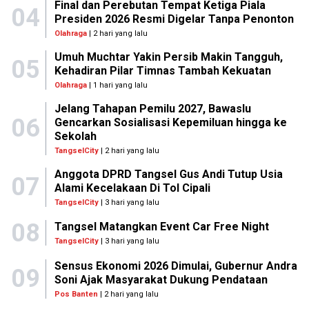
Final dan Perebutan Tempat Ketiga Piala
04
Presiden 2026 Resmi Digelar Tanpa Penonton
Olahraga
| 2 hari yang lalu
Umuh Muchtar Yakin Persib Makin Tangguh,
05
Kehadiran Pilar Timnas Tambah Kekuatan
Olahraga
| 1 hari yang lalu
Jelang Tahapan Pemilu 2027, Bawaslu
06
Gencarkan Sosialisasi Kepemiluan hingga ke
Sekolah
TangselCity
| 2 hari yang lalu
Anggota DPRD Tangsel Gus Andi Tutup Usia
07
Alami Kecelakaan Di Tol Cipali
TangselCity
| 3 hari yang lalu
08
Tangsel Matangkan Event Car Free Night
TangselCity
| 3 hari yang lalu
Sensus Ekonomi 2026 Dimulai, Gubernur Andra
09
Soni Ajak Masyarakat Dukung Pendataan
Pos Banten
| 2 hari yang lalu