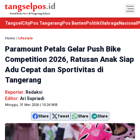
TangselCity
Pos Tangerang
Pos Banten
Politik
Olahraga
Nasional
P
Home
/
Lifestyle
Paramount Petals Gelar Push Bike
Competition 2026, Ratusan Anak Siap
Adu Cepat dan Sportivitas di
Tangerang
Reporter:
Redaksi
Editor:
Ari Supriadi
Minggu, 31 Mei 2026 | 10:24 WIB
Share
Tweet
Share
Share