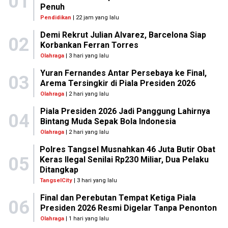
01
Penuh
Pendidikan
| 22 jam yang lalu
Demi Rekrut Julian Alvarez, Barcelona Siap
02
Korbankan Ferran Torres
Olahraga
| 3 hari yang lalu
Yuran Fernandes Antar Persebaya ke Final,
03
Arema Tersingkir di Piala Presiden 2026
Olahraga
| 2 hari yang lalu
Piala Presiden 2026 Jadi Panggung Lahirnya
04
Bintang Muda Sepak Bola Indonesia
Olahraga
| 2 hari yang lalu
Polres Tangsel Musnahkan 46 Juta Butir Obat
05
Keras Ilegal Senilai Rp230 Miliar, Dua Pelaku
Ditangkap
TangselCity
| 3 hari yang lalu
Final dan Perebutan Tempat Ketiga Piala
06
Presiden 2026 Resmi Digelar Tanpa Penonton
Olahraga
| 1 hari yang lalu