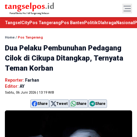
TangselCity
Pos Tangerang
Pos Banten
Politik
Olahraga
Nasional
P
Home
/
Pos Tangerang
Dua Pelaku Pembunuhan Pedagang
Cilok di Cikupa Ditangkap, Ternyata
Teman Korban
Reporter:
Farhan
Editor:
AY
Sabtu, 06 Juni 2026 | 13:19 WIB
Share
Tweet
Share
Share