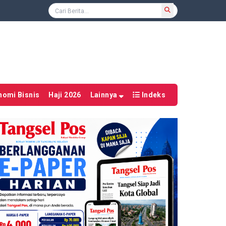
nomi Bisnis
Haji 2026
Lainnya
Indeks