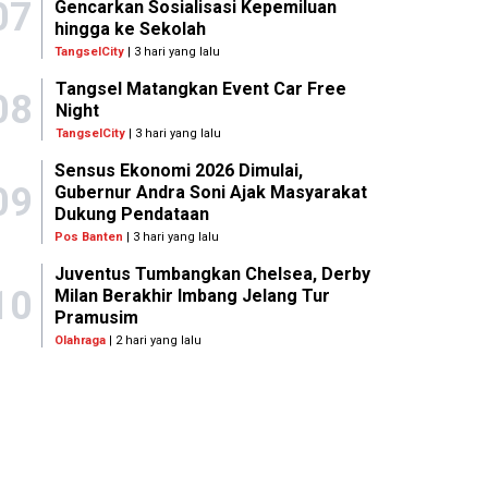
07
Gencarkan Sosialisasi Kepemiluan
hingga ke Sekolah
TangselCity
| 3 hari yang lalu
Tangsel Matangkan Event Car Free
08
Night
TangselCity
| 3 hari yang lalu
Sensus Ekonomi 2026 Dimulai,
09
Gubernur Andra Soni Ajak Masyarakat
Dukung Pendataan
Pos Banten
| 3 hari yang lalu
Juventus Tumbangkan Chelsea, Derby
10
Milan Berakhir Imbang Jelang Tur
Pramusim
Olahraga
| 2 hari yang lalu