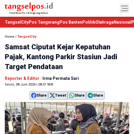
TangselCity
Pos Tangerang
Pos Banten
Politik
Olahraga
Nasional
P
Home
/
TangselCity
Samsat Ciputat Kejar Kepatuhan
Pajak, Kantong Parkir Stasiun Jadi
Target Pendataan
Reporter & Editor :
Irma Permata Sari
Senin, 08 Juni 2026 | 08:01 WIB
Share
Tweet
Share
Share