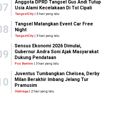
Anggota DPRD Tangsel Gus Andi Tutup
07
Usia Alami Kecelakaan Di Tol Cipali
TangselCity
| 3 hari yang lalu
Tangsel Matangkan Event Car Free
08
Night
TangselCity
| 3 hari yang lalu
Sensus Ekonomi 2026 Dimulai,
09
Gubernur Andra Soni Ajak Masyarakat
Dukung Pendataan
Pos Banten
| 3 hari yang lalu
Juventus Tumbangkan Chelsea, Derby
10
Milan Berakhir Imbang Jelang Tur
Pramusim
Olahraga
| 2 hari yang lalu