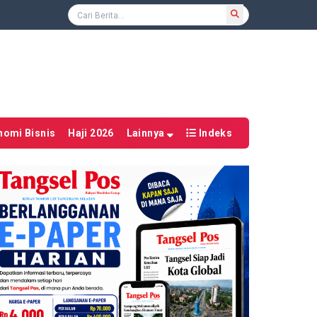
nomi Bisnis
Haji 2026
Lainnya
Indeks