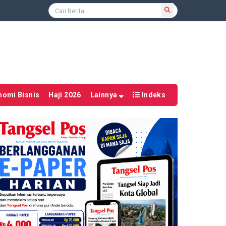
nomi Bisnis
Haji 2026
Lainnya
Indeks