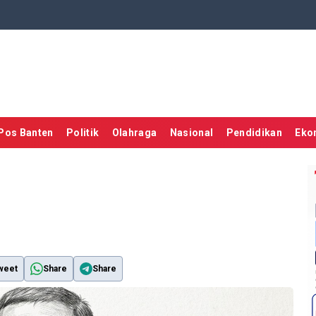
Pos Banten
Politik
Olahraga
Nasional
Pendidikan
Eko
weet
Share
Share