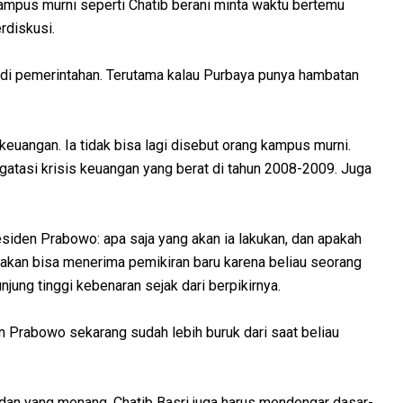
ampus murni seperti Chatib berani minta waktu bertemu
rdiskusi.
l di pemerintahan. Terutama kalau Purbaya punya hambatan
euangan. Ia tidak bisa lagi disebut orang kampus murni.
ngatasi krisis keuangan yang berat di tahun 2008-2009. Juga
siden Prabowo: apa saja yang akan ia lakukan, dan apakah
 akan bisa menerima pemikiran baru karena beliau seorang
unjung tinggi kebenaran sejak dari berpikirnya.
 Prabowo sekarang sudah lebih buruk dari saat beliau
h dan yang menang. Chatib Basri juga harus mendengar dasar-