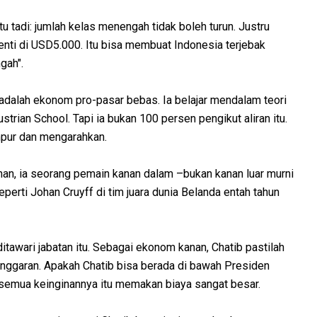
tu tadi: jumlah kelas menengah tidak boleh turun. Justru
henti di USD5.000. Itu bisa membuat Indonesia terjebak
gah".
 adalah ekonom pro-pasar bebas. Ia belajar mendalam teori
rian School. Tapi ia bukan 100 persen pengikut aliran itu.
mpur dan mengarahkan.
anan, ia seorang pemain kanan dalam –bukan kanan luar murni
eperti Johan Cruyff di tim juara dunia Belanda entah tahun
tawari jabatan itu. Sebagai ekonom kanan, Chatib pastilah
n anggaran. Apakah Chatib bisa berada di bawah Presiden
semua keinginannya itu memakan biaya sangat besar.