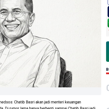
B
 medsos: Chatib Basri akan jadi menteri keuangan
. Di rumor lama hanya berhenti sampai Chatib Basri jadi