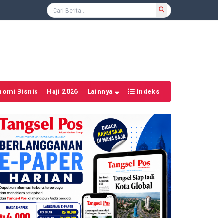
nomi Bisnis
Haji 2026
Lainnya
Indeks