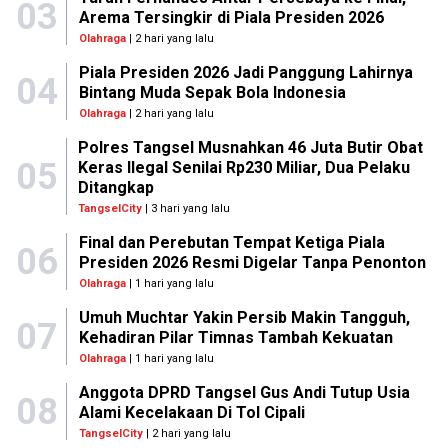
03
Arema Tersingkir di Piala Presiden 2026
Olahraga
| 2 hari yang lalu
Piala Presiden 2026 Jadi Panggung Lahirnya
04
Bintang Muda Sepak Bola Indonesia
Olahraga
| 2 hari yang lalu
Polres Tangsel Musnahkan 46 Juta Butir Obat
05
Keras Ilegal Senilai Rp230 Miliar, Dua Pelaku
Ditangkap
TangselCity
| 3 hari yang lalu
Final dan Perebutan Tempat Ketiga Piala
06
Presiden 2026 Resmi Digelar Tanpa Penonton
Olahraga
| 1 hari yang lalu
Umuh Muchtar Yakin Persib Makin Tangguh,
07
Kehadiran Pilar Timnas Tambah Kekuatan
Olahraga
| 1 hari yang lalu
Anggota DPRD Tangsel Gus Andi Tutup Usia
08
Alami Kecelakaan Di Tol Cipali
TangselCity
| 2 hari yang lalu