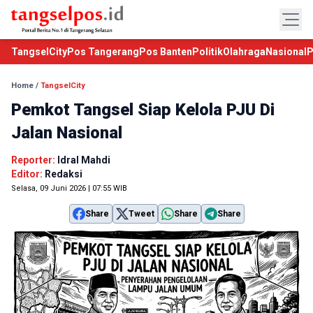
TangselCity
Pos Tangerang
Pos Banten
Politik
Olahraga
Nasional
P
Home
/
TangselCity
Pemkot Tangsel Siap Kelola PJU Di
Jalan Nasional
Reporter:
Idral Mahdi
Editor:
Redaksi
Selasa, 09 Juni 2026 | 07:55 WIB
Share
Tweet
Share
Share