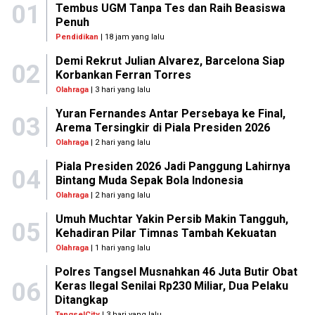
01
Tembus UGM Tanpa Tes dan Raih Beasiswa
Penuh
Pendidikan
| 18 jam yang lalu
Demi Rekrut Julian Alvarez, Barcelona Siap
02
Korbankan Ferran Torres
Olahraga
| 3 hari yang lalu
Yuran Fernandes Antar Persebaya ke Final,
03
Arema Tersingkir di Piala Presiden 2026
Olahraga
| 2 hari yang lalu
Piala Presiden 2026 Jadi Panggung Lahirnya
04
Bintang Muda Sepak Bola Indonesia
Olahraga
| 2 hari yang lalu
Umuh Muchtar Yakin Persib Makin Tangguh,
05
Kehadiran Pilar Timnas Tambah Kekuatan
Olahraga
| 1 hari yang lalu
Polres Tangsel Musnahkan 46 Juta Butir Obat
06
Keras Ilegal Senilai Rp230 Miliar, Dua Pelaku
Ditangkap
TangselCity
| 3 hari yang lalu