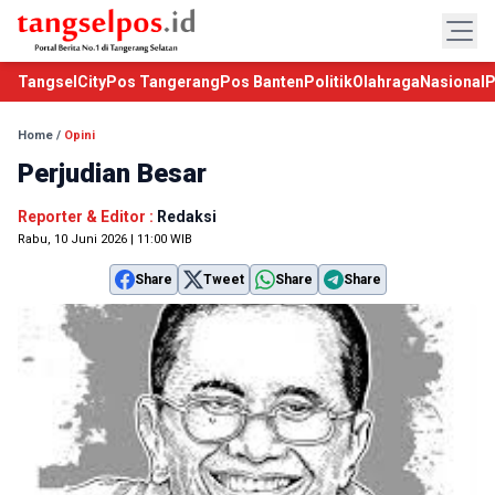
TangselCity
Pos Tangerang
Pos Banten
Politik
Olahraga
Nasional
P
Home
/
Opini
Perjudian Besar
Reporter & Editor :
Redaksi
Rabu, 10 Juni 2026 | 11:00 WIB
Share
Tweet
Share
Share