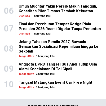
Umuh Muchtar Yakin Persib Makin Tangguh,
06
Kehadiran Pilar Timnas Tambah Kekuatan
Olahraga
| 1 hari yang lalu
Final dan Perebutan Tempat Ketiga Piala
07
Presiden 2026 Resmi Digelar Tanpa Penonton
Olahraga
| 1 hari yang lalu
Jelang Tahapan Pemilu 2027, Bawaslu
08
Gencarkan Sosialisasi Kepemiluan hingga ke
Sekolah
TangselCity
| 1 hari yang lalu
Anggota DPRD Tangsel Gus Andi Tutup Usia
09
Alami Kecelakaan Di Tol Cipali
TangselCity
| 2 hari yang lalu
10
Tangsel Matangkan Event Car Free Night
TangselCity
| 2 hari yang lalu