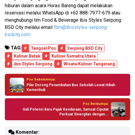
hiburan dalam acara Horas Bareng dapat melakukan
reservasi melalui WhatsApp di +62 888-7977-679 atau
menghubungi tim Food & Beverage ibis Styles Serpong
BSD City melalui email
fbm@ibisstyles-serpong-
bsdcity.com
.
TAG:
#
Tangsel Pos
#
Serpong BSD City
#
Kuliner Batak
#
Kuliner Sumatra Utara
#
ibis Styles Serpong
#
Wisata Kuliner Tangerang
Pos Sebelumnya:
Pilar Dorong Penambahan Bus Sekolah Lewat Hibah
Kemenhub
Pos Berikutnya:
Gali Potensi Baru Pajak Kendaraan, Samsat Ciputat
Perkuat Sinergitas dengan...
Komentar: