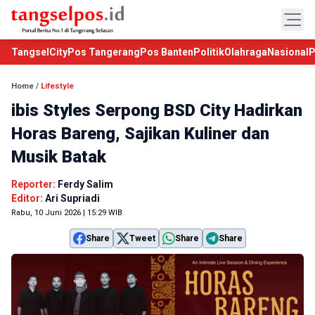
TangselCity
Pos Tangerang
Pos Banten
Politik
Olahraga
Nasional
P
Home
/
Lifestyle
ibis Styles Serpong BSD City Hadirkan
Horas Bareng, Sajikan Kuliner dan
Musik Batak
Reporter:
Ferdy Salim
Editor:
Ari Supriadi
Rabu, 10 Juni 2026 | 15:29 WIB
Share
Tweet
Share
Share