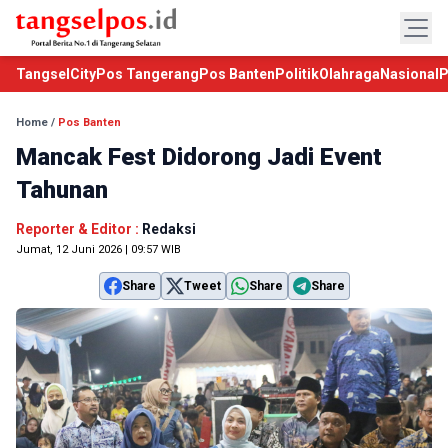
TangselCity
Pos Tangerang
Pos Banten
Politik
Olahraga
Nasional
P
Home
/
Pos Banten
Mancak Fest Didorong Jadi Event
Tahunan
Reporter & Editor :
Redaksi
Jumat, 12 Juni 2026 | 09:57 WIB
Share
Tweet
Share
Share