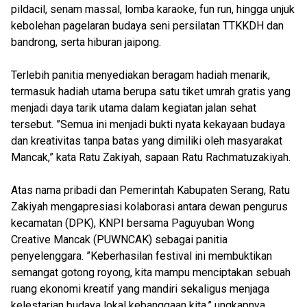
pildacil, senam massal, lomba karaoke, fun run, hingga unjuk
kebolehan pagelaran budaya seni persilatan TTKKDH dan
bandrong, serta hiburan jaipong.
Terlebih panitia menyediakan beragam hadiah menarik,
termasuk hadiah utama berupa satu tiket umrah gratis yang
menjadi daya tarik utama dalam kegiatan jalan sehat
tersebut. ”Semua ini menjadi bukti nyata kekayaan budaya
dan kreativitas tanpa batas yang dimiliki oleh masyarakat
Mancak,” kata Ratu Zakiyah, sapaan Ratu Rachmatuzakiyah.
Atas nama pribadi dan Pemerintah Kabupaten Serang, Ratu
Zakiyah mengapresiasi kolaborasi antara dewan pengurus
kecamatan (DPK), KNPI bersama Paguyuban Wong
Creative Mancak (PUWNCAK) sebagai panitia
penyelenggara. ”Keberhasilan festival ini membuktikan
semangat gotong royong, kita mampu menciptakan sebuah
ruang ekonomi kreatif yang mandiri sekaligus menjaga
kelestarian budaya lokal kebanggaan kita,” ungkapnya.