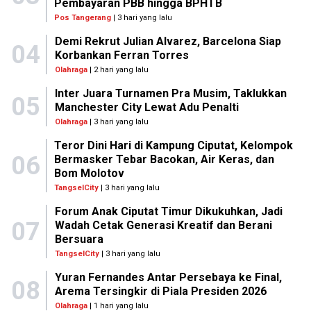
Pembayaran PBB hingga BPHTB
Pos Tangerang
| 3 hari yang lalu
Demi Rekrut Julian Alvarez, Barcelona Siap
04
Korbankan Ferran Torres
Olahraga
| 2 hari yang lalu
Inter Juara Turnamen Pra Musim, Taklukkan
05
Manchester City Lewat Adu Penalti
Olahraga
| 3 hari yang lalu
Teror Dini Hari di Kampung Ciputat, Kelompok
06
Bermasker Tebar Bacokan, Air Keras, dan
Bom Molotov
TangselCity
| 3 hari yang lalu
Forum Anak Ciputat Timur Dikukuhkan, Jadi
07
Wadah Cetak Generasi Kreatif dan Berani
Bersuara
TangselCity
| 3 hari yang lalu
Yuran Fernandes Antar Persebaya ke Final,
08
Arema Tersingkir di Piala Presiden 2026
Olahraga
| 1 hari yang lalu