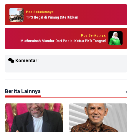
Pos Sebelumnya:
TPS Ilegal di Pinang Ditertibkan
Pos Berikutnya:
Muthmainah Mundur Dari Posisi Ketua PKB Tangsel
Komentar:
Berita Lainnya