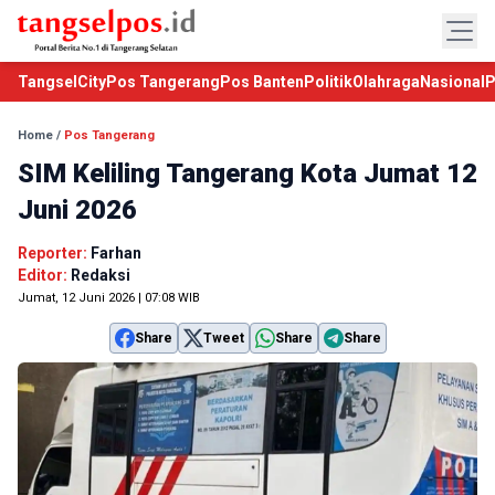
TangselCity
Pos Tangerang
Pos Banten
Politik
Olahraga
Nasional
P
Home
/
Pos Tangerang
SIM Keliling Tangerang Kota Jumat 12
Juni 2026
Reporter:
Farhan
Editor:
Redaksi
Jumat, 12 Juni 2026 | 07:08 WIB
Share
Tweet
Share
Share