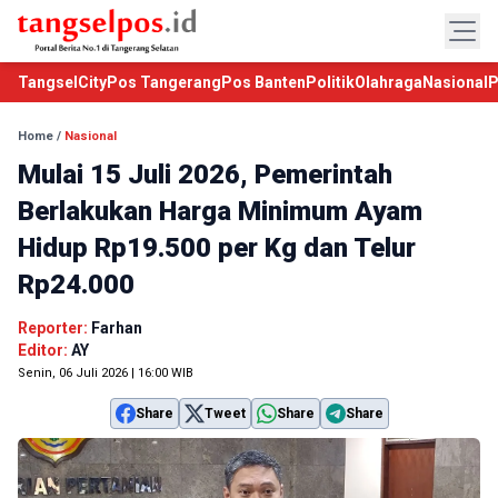
TangselCity
Pos Tangerang
Pos Banten
Politik
Olahraga
Nasional
P
Home
/
Nasional
Mulai 15 Juli 2026, Pemerintah
Berlakukan Harga Minimum Ayam
Hidup Rp19.500 per Kg dan Telur
Rp24.000
Reporter:
Farhan
Editor:
AY
Senin, 06 Juli 2026 | 16:00 WIB
Share
Tweet
Share
Share