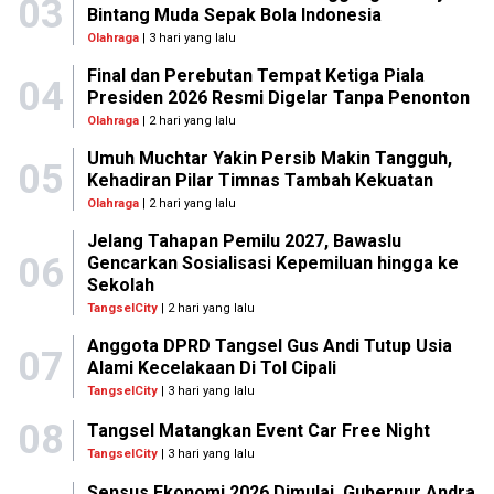
03
Bintang Muda Sepak Bola Indonesia
Olahraga
| 3 hari yang lalu
Final dan Perebutan Tempat Ketiga Piala
04
Presiden 2026 Resmi Digelar Tanpa Penonton
Olahraga
| 2 hari yang lalu
Umuh Muchtar Yakin Persib Makin Tangguh,
05
Kehadiran Pilar Timnas Tambah Kekuatan
Olahraga
| 2 hari yang lalu
Jelang Tahapan Pemilu 2027, Bawaslu
06
Gencarkan Sosialisasi Kepemiluan hingga ke
Sekolah
TangselCity
| 2 hari yang lalu
Anggota DPRD Tangsel Gus Andi Tutup Usia
07
Alami Kecelakaan Di Tol Cipali
TangselCity
| 3 hari yang lalu
08
Tangsel Matangkan Event Car Free Night
TangselCity
| 3 hari yang lalu
Sensus Ekonomi 2026 Dimulai, Gubernur Andra