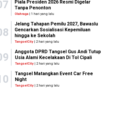
07
Piala Presiden 2026 Resmi Digelar
Tanpa Penonton
Olahraga
| 1 hari yang lalu
Jelang Tahapan Pemilu 2027, Bawaslu
08
Gencarkan Sosialisasi Kepemiluan
hingga ke Sekolah
TangselCity
| 2 hari yang lalu
Anggota DPRD Tangsel Gus Andi Tutup
09
Usia Alami Kecelakaan Di Tol Cipali
TangselCity
| 2 hari yang lalu
Tangsel Matangkan Event Car Free
10
Night
TangselCity
| 2 hari yang lalu