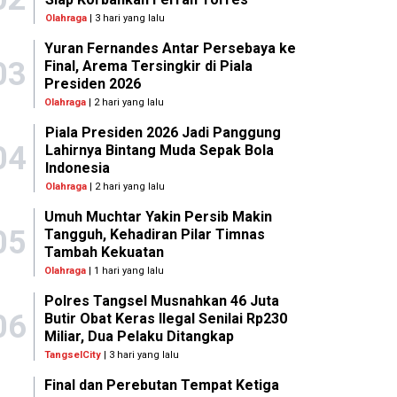
Olahraga
| 3 hari yang lalu
Yuran Fernandes Antar Persebaya ke
03
Final, Arema Tersingkir di Piala
Presiden 2026
Olahraga
| 2 hari yang lalu
Piala Presiden 2026 Jadi Panggung
04
Lahirnya Bintang Muda Sepak Bola
Indonesia
Olahraga
| 2 hari yang lalu
Umuh Muchtar Yakin Persib Makin
05
Tangguh, Kehadiran Pilar Timnas
Tambah Kekuatan
Olahraga
| 1 hari yang lalu
Polres Tangsel Musnahkan 46 Juta
06
Butir Obat Keras Ilegal Senilai Rp230
Miliar, Dua Pelaku Ditangkap
TangselCity
| 3 hari yang lalu
Final dan Perebutan Tempat Ketiga