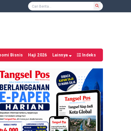
nomi Bisnis
Haji 2026
Lainnya
Indeks