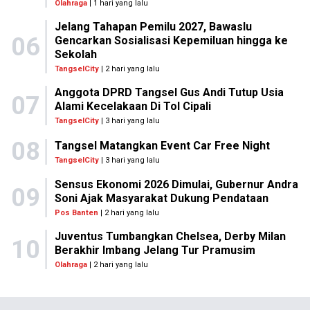
Olahraga
| 1 hari yang lalu
Jelang Tahapan Pemilu 2027, Bawaslu
06
Gencarkan Sosialisasi Kepemiluan hingga ke
Sekolah
TangselCity
| 2 hari yang lalu
Anggota DPRD Tangsel Gus Andi Tutup Usia
07
Alami Kecelakaan Di Tol Cipali
TangselCity
| 3 hari yang lalu
08
Tangsel Matangkan Event Car Free Night
TangselCity
| 3 hari yang lalu
Sensus Ekonomi 2026 Dimulai, Gubernur Andra
09
Soni Ajak Masyarakat Dukung Pendataan
Pos Banten
| 2 hari yang lalu
Juventus Tumbangkan Chelsea, Derby Milan
10
Berakhir Imbang Jelang Tur Pramusim
Olahraga
| 2 hari yang lalu