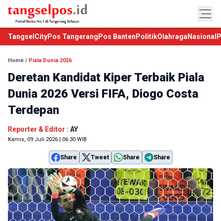
TangselCity
Pos Tangerang
Pos Banten
Politik
Olahraga
Nasional
P
Home
/
Piala Dunia 2026
Deretan Kandidat Kiper Terbaik Piala
Dunia 2026 Versi FIFA, Diogo Costa
Terdepan
Reporter & Editor :
AY
Kamis, 09 Juli 2026 | 06:30 WIB
Share
Tweet
Share
Share