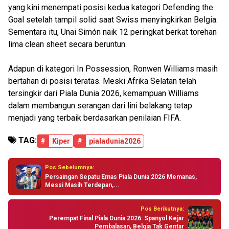
yang kini menempati posisi kedua kategori Defending the
Goal setelah tampil solid saat Swiss menyingkirkan Belgia.
Sementara itu, Unai Simón naik 12 peringkat berkat torehan
lima clean sheet secara beruntun.
Adapun di kategori In Possession, Ronwen Williams masih
bertahan di posisi teratas. Meski Afrika Selatan telah
tersingkir dari Piala Dunia 2026, kemampuan Williams
dalam membangun serangan dari lini belakang tetap
menjadi yang terbaik berdasarkan penilaian FIFA.
TAG:
#
Kiper
#
pialadunia2026
Pos Sebelumnya:
Persaingan Sepatu Emas Piala Dunia 2026 Memanas,
Messi Masih Terdepan,...
Pos Berikutnya:
Perempat Final Piala Dunia 2026: Spanyol Kejar
Pembalasan, Belgia Tak Gentar