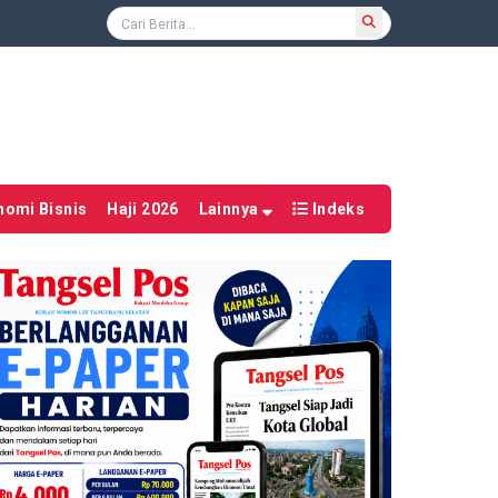
nomi Bisnis
Haji 2026
Lainnya
Indeks