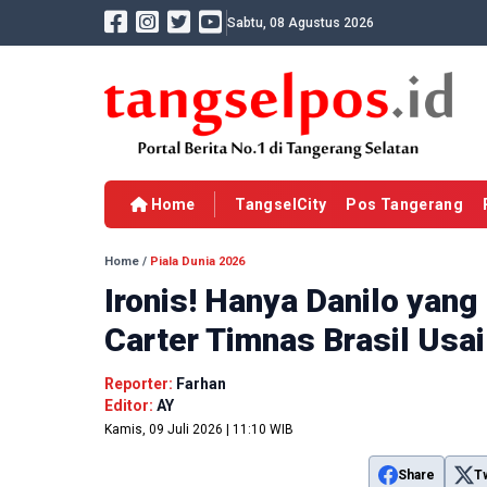
Sabtu, 08 Agustus 2026
Home
TangselCity
Pos Tangerang
Home
/
Piala Dunia 2026
Ironis! Hanya Danilo yan
Carter Timnas Brasil Usai
Reporter:
Farhan
Editor:
AY
Kamis, 09 Juli 2026 | 11:10 WIB
Share
T