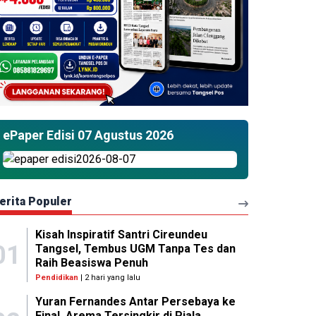
ePaper Edisi 07 Agustus 2026
erita Populer
Kisah Inspiratif Santri Cireundeu
01
Tangsel, Tembus UGM Tanpa Tes dan
Raih Beasiswa Penuh
Pendidikan
| 2 hari yang lalu
Yuran Fernandes Antar Persebaya ke
Final, Arema Tersingkir di Piala