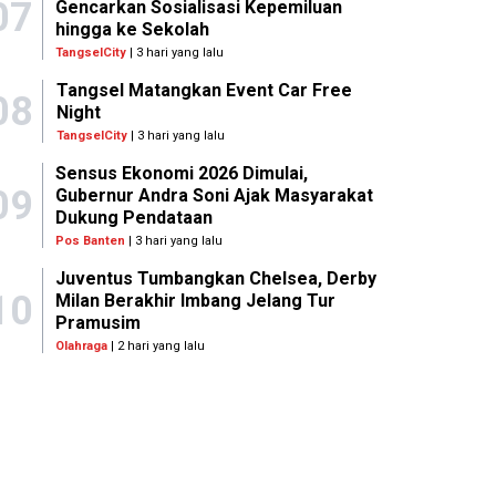
07
Gencarkan Sosialisasi Kepemiluan
hingga ke Sekolah
TangselCity
| 3 hari yang lalu
Tangsel Matangkan Event Car Free
08
Night
TangselCity
| 3 hari yang lalu
Sensus Ekonomi 2026 Dimulai,
09
Gubernur Andra Soni Ajak Masyarakat
Dukung Pendataan
Pos Banten
| 3 hari yang lalu
Juventus Tumbangkan Chelsea, Derby
10
Milan Berakhir Imbang Jelang Tur
Pramusim
Olahraga
| 2 hari yang lalu