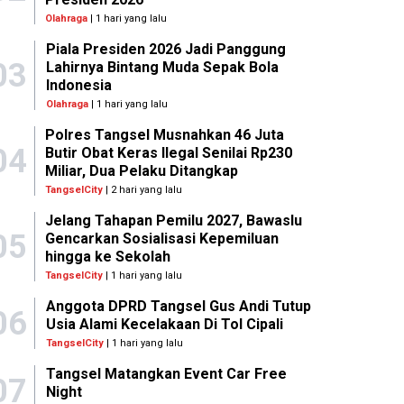
Olahraga
| 1 hari yang lalu
Piala Presiden 2026 Jadi Panggung
03
Lahirnya Bintang Muda Sepak Bola
Indonesia
Olahraga
| 1 hari yang lalu
Polres Tangsel Musnahkan 46 Juta
04
Butir Obat Keras Ilegal Senilai Rp230
Miliar, Dua Pelaku Ditangkap
TangselCity
| 2 hari yang lalu
Jelang Tahapan Pemilu 2027, Bawaslu
05
Gencarkan Sosialisasi Kepemiluan
hingga ke Sekolah
TangselCity
| 1 hari yang lalu
Anggota DPRD Tangsel Gus Andi Tutup
06
Usia Alami Kecelakaan Di Tol Cipali
TangselCity
| 1 hari yang lalu
Tangsel Matangkan Event Car Free
07
Night