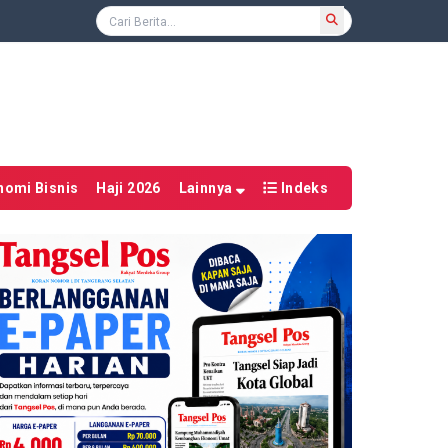
nomi Bisnis
Haji 2026
Lainnya
Indeks