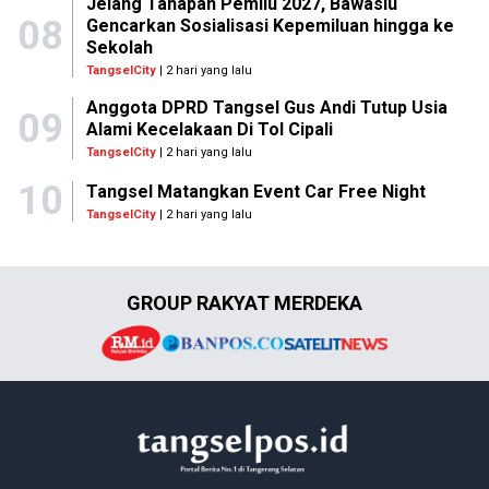
Jelang Tahapan Pemilu 2027, Bawaslu
08
Gencarkan Sosialisasi Kepemiluan hingga ke
Sekolah
TangselCity
| 2 hari yang lalu
Anggota DPRD Tangsel Gus Andi Tutup Usia
09
Alami Kecelakaan Di Tol Cipali
TangselCity
| 2 hari yang lalu
10
Tangsel Matangkan Event Car Free Night
TangselCity
| 2 hari yang lalu
GROUP RAKYAT MERDEKA