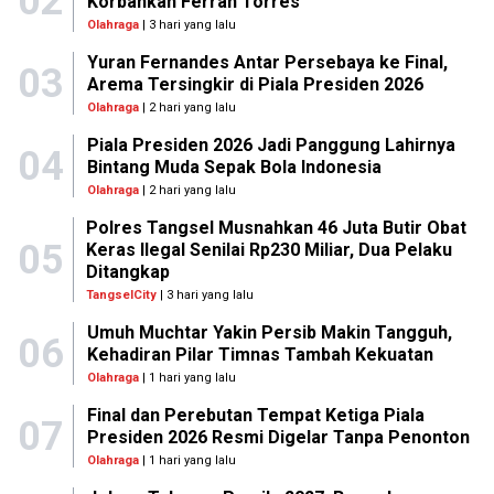
02
Korbankan Ferran Torres
Olahraga
| 3 hari yang lalu
Yuran Fernandes Antar Persebaya ke Final,
03
Arema Tersingkir di Piala Presiden 2026
Olahraga
| 2 hari yang lalu
Piala Presiden 2026 Jadi Panggung Lahirnya
04
Bintang Muda Sepak Bola Indonesia
Olahraga
| 2 hari yang lalu
Polres Tangsel Musnahkan 46 Juta Butir Obat
05
Keras Ilegal Senilai Rp230 Miliar, Dua Pelaku
Ditangkap
TangselCity
| 3 hari yang lalu
Umuh Muchtar Yakin Persib Makin Tangguh,
06
Kehadiran Pilar Timnas Tambah Kekuatan
Olahraga
| 1 hari yang lalu
Final dan Perebutan Tempat Ketiga Piala
07
Presiden 2026 Resmi Digelar Tanpa Penonton
Olahraga
| 1 hari yang lalu