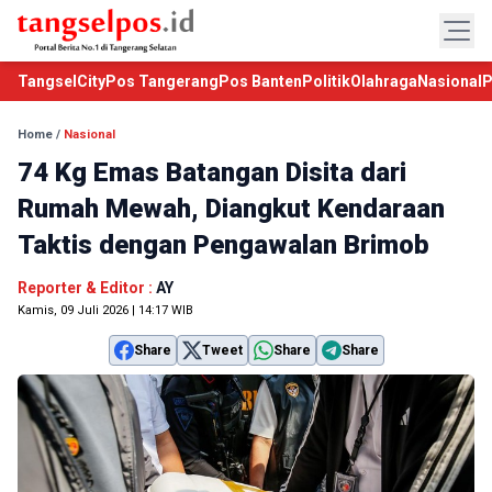
TangselCity
Pos Tangerang
Pos Banten
Politik
Olahraga
Nasional
P
Home
/
Nasional
74 Kg Emas Batangan Disita dari
Rumah Mewah, Diangkut Kendaraan
Taktis dengan Pengawalan Brimob
Reporter & Editor :
AY
Kamis, 09 Juli 2026 | 14:17 WIB
Share
Tweet
Share
Share