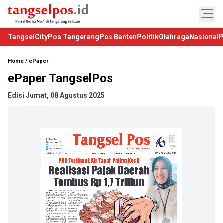
TangselCity
Pos Tangerang
Pos Banten
Politik
Olahraga
Nasional
P
Home
/
ePaper
ePaper TangselPos
Edisi Jumat, 08 Agustus 2025